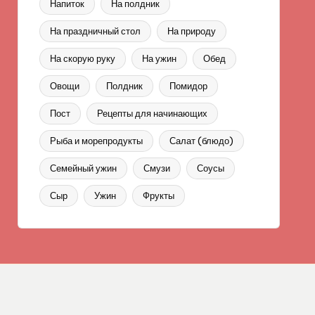
Напиток
На полдник
На праздничный стол
На природу
На скорую руку
На ужин
Обед
Овощи
Полдник
Помидор
Пост
Рецепты для начинающих
Рыба и морепродукты
Салат (блюдо)
Семейный ужин
Смузи
Соусы
Сыр
Ужин
Фрукты