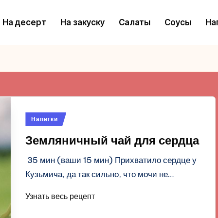
На десерт
На закуску
Салаты
Соусы
На
Опубликовано
Напитки
в
Земляничный чай для сердца
35 мин (ваши 15 мин) Прихватило сердце у
Кузьмича, да так сильно, что мочи не…
Узнать весь рецепт