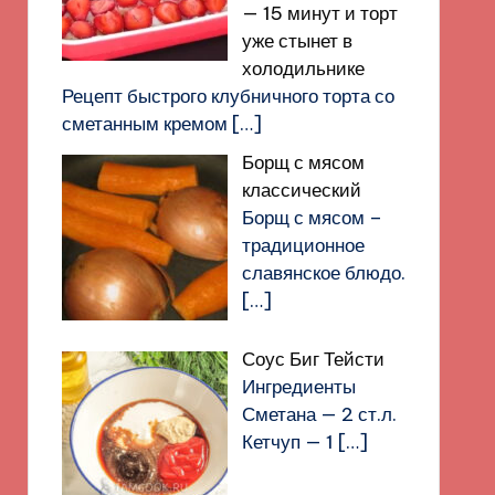
— 15 минут и торт
уже стынет в
холодильнике
Рецепт быстрого клубничного торта со
сметанным кремом
[…]
Борщ с мясом
классический
Борщ с мясом –
традиционное
славянское блюдо.
[…]
Соус Биг Тейсти
Ингредиенты
Сметана — 2 ст.л.
Кетчуп — 1
[…]