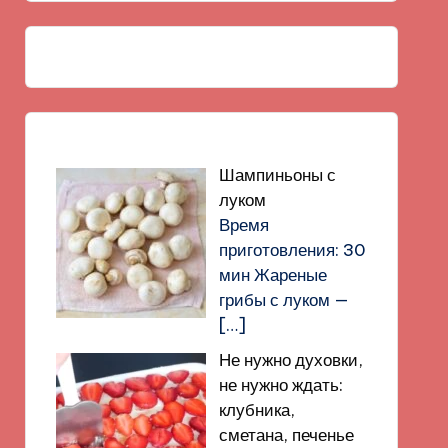
Шампиньоны с
луком
Время
приготовления: 30
мин Жареные
грибы с луком —
[…]
Не нужно духовки,
не нужно ждать:
клубника,
сметана, печенье