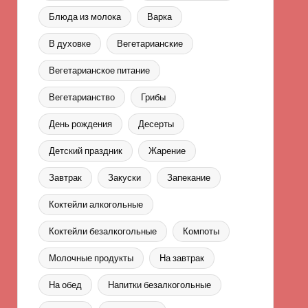
Блюда из молока
Варка
В духовке
Вегетарианские
Вегетарианское питание
Вегетарианство
Грибы
День рождения
Десерты
Детский праздник
Жарение
Завтрак
Закуски
Запекание
Коктейли алкогольные
Коктейли безалкогольные
Компоты
Молочные продукты
На завтрак
На обед
Напитки безалкогольные