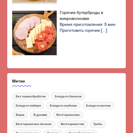
Горячие бутерброды в
микроволновке
Время приготовления: 5 мин
Приготовить горячие
[…]
Метки
Без термообработки
Блюда из бананов
Блюда из имбиря
Блюда из клубники
Блюда из молока
Варка
В духовке
Вегетарианские
Вегетарианское питание
Вегетарианство
Грибы