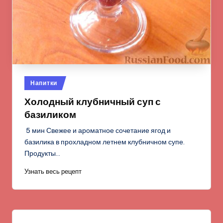
Опубликовано
Напитки
в
Холодный клубничный суп с
базиликом
5 мин Свежее и ароматное сочетание ягод и
базилика в прохладном летнем клубничном супе.
Продукты…
Узнать весь рецепт