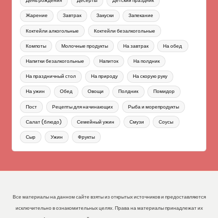
День рождения
Десерты
Детский праздник
Жарение
Завтрак
Закуски
Запекание
Коктейли алкогольные
Коктейли безалкогольные
Компоты
Молочные продукты
На завтрак
На обед
Напитки безалкогольные
Напиток
На полдник
На праздничный стол
На природу
На скорую руку
На ужин
Обед
Овощи
Полдник
Помидор
Пост
Рецепты для начинающих
Рыба и морепродукты
Салат (блюдо)
Семейный ужин
Смузи
Соусы
Сыр
Ужин
Фрукты
Все материалы на данном сайте взяты из открытых источников и предоставляются
исключительно в ознакомительных целях. Права на материалы принадлежат их