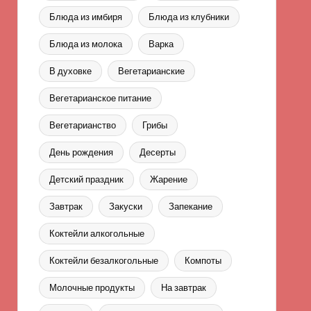
Блюда из имбиря
Блюда из клубники
Блюда из молока
Варка
В духовке
Вегетарианские
Вегетарианское питание
Вегетарианство
Грибы
День рождения
Десерты
Детский праздник
Жарение
Завтрак
Закуски
Запекание
Коктейли алкогольные
Коктейли безалкогольные
Компоты
Молочные продукты
На завтрак