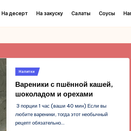
На десерт
На закуску
Салаты
Соусы
На
Опубликовано
Напитки
в
Вареники с пшённой кашей,
шоколадом и орехами
3 порции 1 час (ваши 40 мин) Если вы
любите вареники, тогда этот необычный
рецепт обязательно…