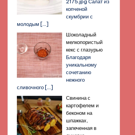
2175.jpg Салат из
копченой
скумбрии с
молодым
[…]
Шоколадный
мелкопористый
кекс с глазурью
Благодаря
уникальному
сочетанию
нежного
сливочного
[…]
Свинина с
картофелем и
беконом на
шпажках,
запеченная в