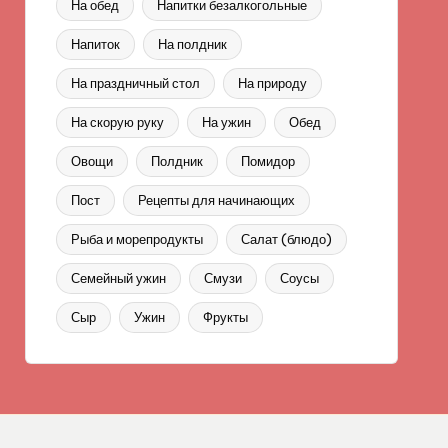
На обед
Напитки безалкогольные
Напиток
На полдник
На праздничный стол
На природу
На скорую руку
На ужин
Обед
Овощи
Полдник
Помидор
Пост
Рецепты для начинающих
Рыба и морепродукты
Салат (блюдо)
Семейный ужин
Смузи
Соусы
Сыр
Ужин
Фрукты