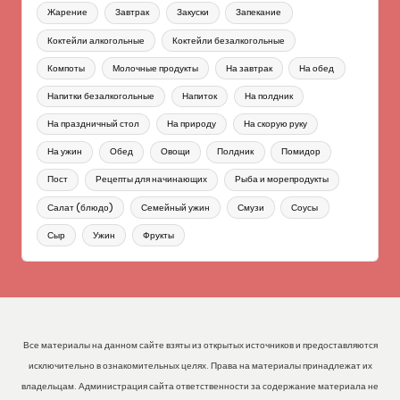
Жарение
Завтрак
Закуски
Запекание
Коктейли алкогольные
Коктейли безалкогольные
Компоты
Молочные продукты
На завтрак
На обед
Напитки безалкогольные
Напиток
На полдник
На праздничный стол
На природу
На скорую руку
На ужин
Обед
Овощи
Полдник
Помидор
Пост
Рецепты для начинающих
Рыба и морепродукты
Салат (блюдо)
Семейный ужин
Смузи
Соусы
Сыр
Ужин
Фрукты
Все материалы на данном сайте взяты из открытых источников и предоставляются
исключительно в ознакомительных целях. Права на материалы принадлежат их
владельцам. Администрация сайта ответственности за содержание материала не