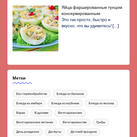
Яйца фаршированные тунцом
консервированным
Это так просто, быстро и
вкусно, что вы удивитесь!
[…]
Метки
Без термообработки
Блюда из бананов
Блюда из имбиря
Блюда из клубники
Блюда из молока
Варка
В духовке
Вегетарианские
Вегетарианское питание
Вегетарианство
Грибы
День рождения
Десерты
Детский праздник