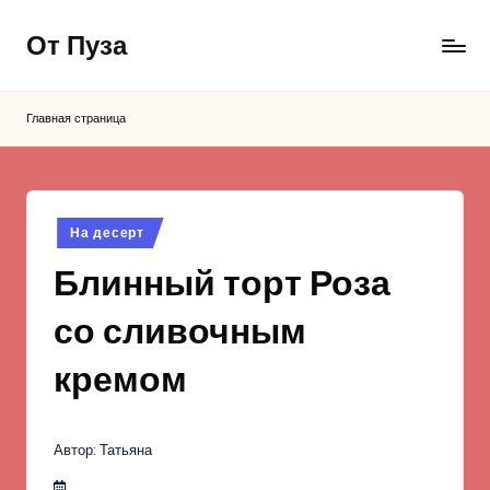
От Пуза
Перейти
к
Ну
содержимому
очень
Главная страница
вкусные
кулинарные
рецепты!
Опубликовано
На десерт
в
Блинный торт Роза
со сливочным
кремом
Автор: Татьяна