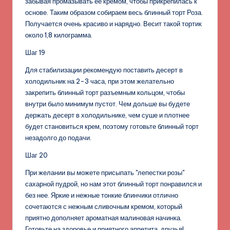
забывая промазывать ее кремом, чтобы прикрепилась к
основе. Таким образом собираем весь блинный торт Роза.
Получается очень красиво и нарядно. Весит такой тортик
около 1,8 килограмма.
Шаг 19
Для стабилизации рекомендую поставить десерт в
холодильник на 2-3 часа, при этом желательно
закрепить блинный торт разъемным кольцом, чтобы
внутри было минимум пустот. Чем дольше вы будете
держать десерт в холодильнике, чем суше и плотнее
будет становиться крем, поэтому готовьте блинный торт
незадолго до подачи.
Шаг 20
При желании вы можете присыпать "лепестки розы"
сахарной пудрой, но нам этот блинный торт понравился и
без нее. Яркие и нежные тонкие блинчики отлично
сочетаются с нежным сливочным кремом, который
приятно дополняет ароматная малиновая начинка.
Готовьте на здоровье и приятного аппетита, друзья!