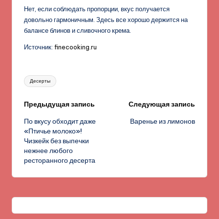
Нет, если соблюдать пропорции, вкус получается
довольно гармоничным. Здесь все хорошо держится на
балансе блинов и сливочного крема.
Источник:
finecooking.ru
Метки:
Десерты
Навигация
Предыдущая запись
Следующая запись
По вкусу обходит даже
Варенье из лимонов
записи
«Птичье молоко»!
Чизкейк без выпечки
нежнее любого
ресторанного десерта