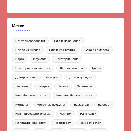
Метки
Без термообработки
Блюда из бананов
Блюда из имбиря
Блюда из клубники
Блюда из молока
Варка
В духовке
Вегетарианские
Вегетарианское питание
Вегетарианство
Грибы
День рождения
Десерты
Детский праздник
Жарение
Завтрак
Закуски
Запекание
Коктейли алкогольные
Коктейли безалкогольные
Компоты
Молочные продукты
На завтрак
На обед
Напитки безалкогольные
Напиток
На полдник
На праздничный стол
На природу
На скорую руку