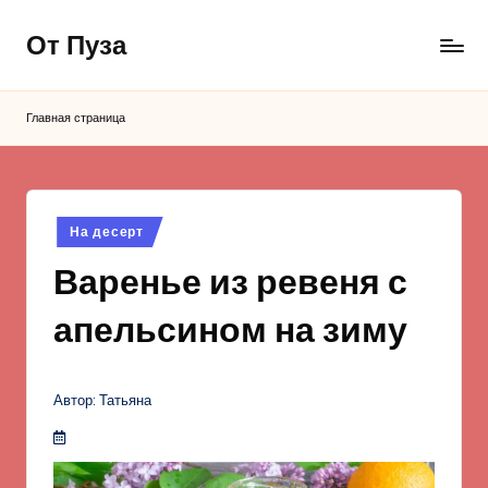
От Пуза
Перейти
к
Ну
содержимому
очень
Главная страница
вкусные
кулинарные
рецепты!
Опубликовано
На десерт
в
Варенье из ревеня с
апельсином на зиму
Автор: Татьяна