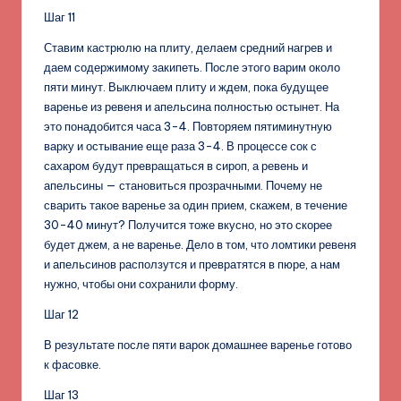
Шаг 11
Ставим кастрюлю на плиту, делаем средний нагрев и
даем содержимому закипеть. После этого варим около
пяти минут. Выключаем плиту и ждем, пока будущее
варенье из ревеня и апельсина полностью остынет. На
это понадобится часа 3-4. Повторяем пятиминутную
варку и остывание еще раза 3-4. В процессе сок с
сахаром будут превращаться в сироп, а ревень и
апельсины — становиться прозрачными. Почему не
сварить такое варенье за один прием, скажем, в течение
30-40 минут? Получится тоже вкусно, но это скорее
будет джем, а не варенье. Дело в том, что ломтики ревеня
и апельсинов расползутся и превратятся в пюре, а нам
нужно, чтобы они сохранили форму.
Шаг 12
В результате после пяти варок домашнее варенье готово
к фасовке.
Шаг 13