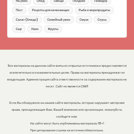
На ужин
Обед
Овощи
Полдник
Помидор
Пост
Рецепты для начинающих
Рыба и морепродукты
Салат (блюдо)
Семейный ужин
Смузи
Соусы
Сыр
Ужин
Фрукты
Все материалы на данном сайте взяты из открытых источников и предоставляются
исключительно в ознакомительных целях. Права на материалы принадлежат их
владельцам. Администрация сайта ответственности за содержание материала не
несет. Сайт не является СМИ!
Если Вы обнаружили на нашем сайте материалы, которые нарушают авторские
права, принадлежащие Вам, Вашей компании или организации, пожалуйста,
сообщите нам.
На сайте могут быть опубликованы материалы 18+!
При цитировании ссылка на источник обязательна.