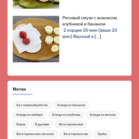
Рисовый смузи с ананасом,
клубникой и бананом
2 порции 20 мин (ваши 20
мин) Вкусный и
[…]
Метки
Без термообработки
Блюда из бананов
Блюда из имбиря
Блюда из клубники
Блюда из молока
Варка
В духовке
Вегетарианские
Вегетарианское питание
Вегетарианство
Грибы