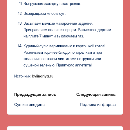
Выгружаем зажарку в кастрюлю.
Возвращаем мясо в суп.
Засыпаем мелкие макаронные изделия.
Приправляем солью и перцем. Размешав, держим
на плите 7 минут и выключаем газ.
Куриный суп с вермишелью и картошкой готов!
Разливаем горячее блюдо по тарелкам и при
желании посыпаем листиками петрушки или
сушеной зеленью. Приятного аппетита!
Источник:
kylinariya.ru
Навигация
Предыдущая запись
Следующая запись
Суп из говядины
Подлива из фарша
записи