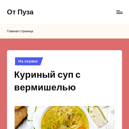
От Пуза
Перейти
к
Ну
содержимому
очень
Главная страница
вкусные
кулинарные
рецепты!
Опубликовано
На первое
в
Куриный суп с
вермишелью