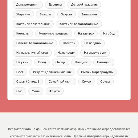
День рождения
Десерты
Детский праздник
Жарение
Завтрак
Закуски
Запекание
Коктейли алкогольные
Коктейли безалкогольные
Компоты
Молочные продукты
На завтрак
На обед
Напитки безалкогольные
Напиток
На полдник
На праздничный стол
На природу
На скорую руку
На ужин
Обед
Овощи
Полдник
Помидор
Пост
Рецепты для начинающих
Рыба и морепродукты
Салат (блюдо)
Семейный ужин
Смузи
Соусы
Сыр
Ужин
Фрукты
Все материалы на данном сайте взяты из открытых источников и предоставляются
исключительно в ознакомительных целях. Права на материалы принадлежат их