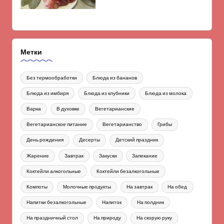
Метки
Без термообработки
Блюда из бананов
Блюда из имбиря
Блюда из клубники
Блюда из молока
Варка
В духовке
Вегетарианские
Вегетарианское питание
Вегетарианство
Грибы
День рождения
Десерты
Детский праздник
Жарение
Завтрак
Закуски
Запекание
Коктейли алкогольные
Коктейли безалкогольные
Компоты
Молочные продукты
На завтрак
На обед
Напитки безалкогольные
Напиток
На полдник
На праздничный стол
На природу
На скорую руку