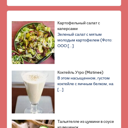
Картофельный салат с
каперсами
Зеленый салат с мятым
молодым картофелем (Фото:
ООО
[…]
Коктейль Утро (Matinee)
В этом насыщенном, густом
коктейле с яичным белком, на
[…]
Тальятелле из цуккини в соусе
из вешенок