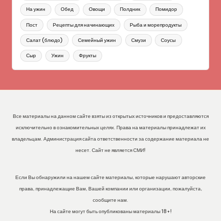
На ужин
Обед
Овощи
Полдник
Помидор
Пост
Рецепты для начинающих
Рыба и морепродукты
Салат (блюдо)
Семейный ужин
Смузи
Соусы
Сыр
Ужин
Фрукты
Все материалы на данном сайте взяты из открытых источников и предоставляются
исключительно в ознакомительных целях. Права на материалы принадлежат их
владельцам. Администрация сайта ответственности за содержание материала не
несет. Сайт не является СМИ!
Если Вы обнаружили на нашем сайте материалы, которые нарушают авторские
права, принадлежащие Вам, Вашей компании или организации, пожалуйста,
сообщите нам.
На сайте могут быть опубликованы материалы 18+!