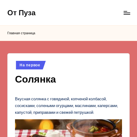
От Пуза
Перейти
к
Ну
содержимому
очень
Главная страница
вкусные
кулинарные
рецепты!
Опубликовано
На первое
в
Солянка
Вкусная солянка с говядиной, копченой колбасой,
сосисками, солеными огурцами, маслинами, каперсами,
капустой, приправами и свежей петрушкой.