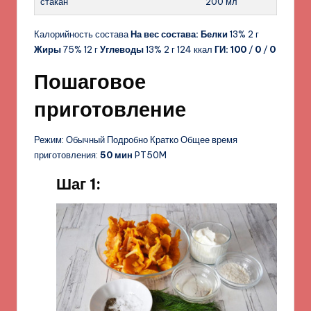
стакан
200 мл
Калорийность состава
На вес состава:
Белки
13% 2 г
Жиры
75% 12 г
Углеводы
13% 2 г 124 ккал
ГИ:
100
/
0
/
0
Пошаговое
приготовление
Режим: Обычный Подробно Кратко Общее время
приготовления:
50 мин
PT50M
Шаг 1: