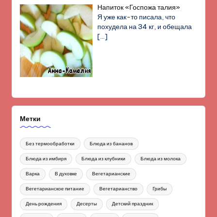
Напиток «Госпожа талия»
Я уже как-то писала, что
похудела на 34 кг, и обещала
[…]
Метки
Без термообработки
Блюда из бананов
Блюда из имбиря
Блюда из клубники
Блюда из молока
Варка
В духовке
Вегетарианские
Вегетарианское питание
Вегетарианство
Грибы
День рождения
Десерты
Детский праздник