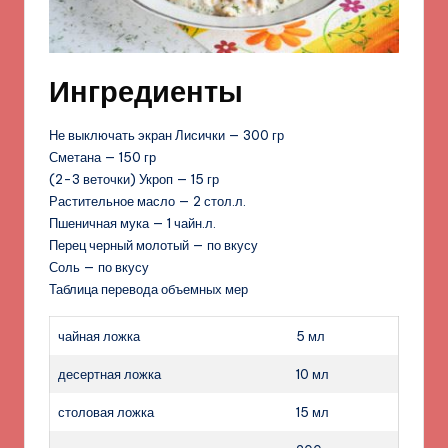
Ингредиенты
Не выключать экран Лисички — 300 гр
Сметана — 150 гр
(2-3 веточки) Укроп — 15 гр
Растительное масло — 2 стол.л.
Пшеничная мука — 1 чайн.л.
Перец черный молотый — по вкусу
Соль — по вкусу
Таблица перевода объемных мер
чайная ложка
5 мл
десертная ложка
10 мл
столовая ложка
15 мл