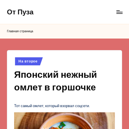
От Пуза
Перейти
к
Ну
содержимому
очень
Главная страница
вкусные
кулинарные
рецепты!
Опубликовано
На второе
в
Японский нежный
омлет в горшочке
Тот самый омлет, который взорвал соцсети.