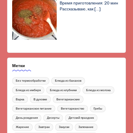
Время приготовления: 20 мин
Рассказываю, как
[…]
Метки
Без термообработки
Блюда из бананов
Блюда из имбиря
Блюда из клубники
Блюда из молока
Варка
В духовке
Вегетарианские
Вегетарианское питание
Вегетарианство
Грибы
День рождения
Десерты
Детский праздник
Жарение
Завтрак
Закуски
Запекание