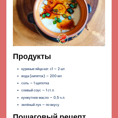
Продукты
куриные яйца кат. с1 — 2 шт.
вода (кипяток) — 200 мл
соль — 1 щепотка
соевый соус — 1 ст.л.
кунжутное масло — 0,5 ч.л.
зелёный лук — по вкусу
Пошаговый рецепт