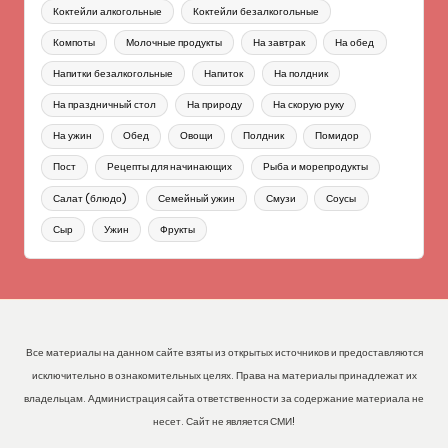
Коктейли алкогольные
Коктейли безалкогольные
Компоты
Молочные продукты
На завтрак
На обед
Напитки безалкогольные
Напиток
На полдник
На праздничный стол
На природу
На скорую руку
На ужин
Обед
Овощи
Полдник
Помидор
Пост
Рецепты для начинающих
Рыба и морепродукты
Салат (блюдо)
Семейный ужин
Смузи
Соусы
Сыр
Ужин
Фрукты
Все материалы на данном сайте взяты из открытых источников и предоставляются
исключительно в ознакомительных целях. Права на материалы принадлежат их
владельцам. Администрация сайта ответственности за содержание материала не
несет. Сайт не является СМИ!