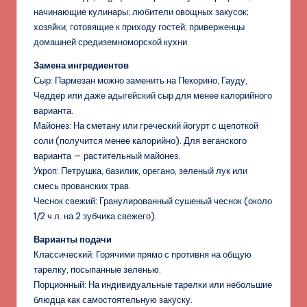
начинающие кулинары; любители овощных закусок;
хозяйки, готовящие к приходу гостей; приверженцы
домашней средиземноморской кухни.
Замена ингредиентов
Сыр: Пармезан можно заменить на Пекорино, Гауду,
Чеддер или даже адыгейский сыр для менее калорийного
варианта.
Майонез: На сметану или греческий йогурт с щепоткой
соли (получится менее калорийно). Для веганского
варианта — растительный майонез.
Укроп: Петрушка, базилик, орегано, зеленый лук или
смесь прованских трав.
Чеснок свежий: Гранулированный сушеный чеснок (около
1/2 ч.л. на 2 зубчика свежего).
Варианты подачи
Классический: Горячими прямо с противня на общую
тарелку, посыпанные зеленью.
Порционный: На индивидуальные тарелки или небольшие
блюдца как самостоятельную закуску.