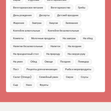
Вегетарианское питание
Вегетарианство
Грибы
День рождения
Десерты
Детский праздник
Жарение
Завтрак
Закуски
Запекание
Коктейли алкогольные
Коктейли безалкогольные
Компоты
Молочные продукты
На завтрак
На обед
Напитки безалкогольные
Напиток
На полдник
На праздничный стол
На природу
На скорую руку
На ужин
Обед
Овощи
Полдник
Помидор
Пост
Рецепты для начинающих
Рыба и морепродукты
Салат (блюдо)
Семейный ужин
Смузи
Соусы
Сыр
Ужин
Фрукты