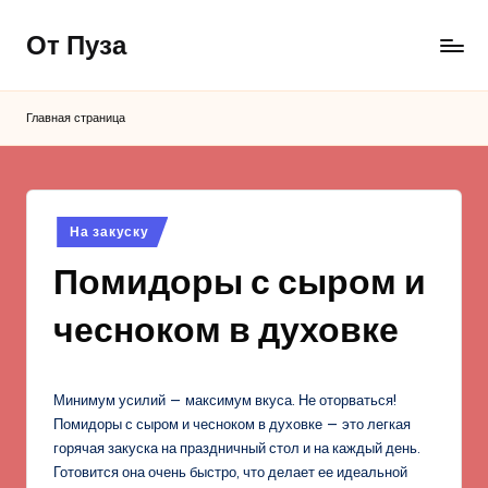
От Пуза
Перейти
к
Ну
содержимому
очень
Главная страница
вкусные
кулинарные
рецепты!
Опубликовано
На закуску
в
Помидоры с сыром и
чесноком в духовке
Минимум усилий — максимум вкуса. Не оторваться!
Помидоры с сыром и чесноком в духовке — это легкая
горячая закуска на праздничный стол и на каждый день.
Готовится она очень быстро, что делает ее идеальной