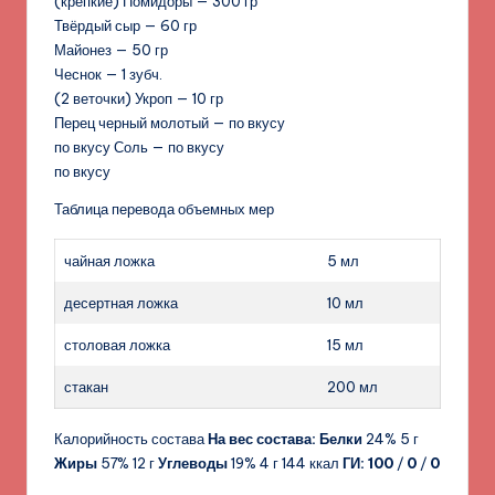
(крепкие) Помидоры — 300 гр
Твёрдый сыр — 60 гр
Майонез — 50 гр
Чеснок — 1 зубч.
(2 веточки) Укроп — 10 гр
Перец черный молотый — по вкусу
по вкусу Соль — по вкусу
по вкусу
Таблица перевода объемных мер
чайная ложка
5 мл
десертная ложка
10 мл
столовая ложка
15 мл
стакан
200 мл
Калорийность состава
На вес состава:
Белки
24% 5 г
Жиры
57% 12 г
Углеводы
19% 4 г 144 ккал
ГИ:
100
/
0
/
0