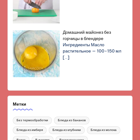
Домашний майонез без
горчицы в блендере
Ингредиенты Масло
растительное — 100-150 мл
[…]
Метки
Без термообработки
Блюда из бананов
Блюда из имбиря
Блюда из клубники
Блюда из молока
Варка
В духовке
Вегетарианские