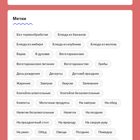
Метки
Без термообработки
Блюда из бананов
Блюда из имбиря
Блюда из клубники
Блюда из молока
Варка
В духовке
Вегетарианские
Вегетарианское питание
Вегетарианство
Грибы
День рождения
Десерты
Детский праздник
Жарение
Завтрак
Закуски
Запекание
Коктейли алкогольные
Коктейли безалкогольные
Компоты
Молочные продукты
На завтрак
На обед
Напитки безалкогольные
Напиток
На полдник
На праздничный стол
На природу
На скорую руку
На ужин
Обед
Овощи
Полдник
Помидор