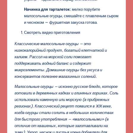
Начинка для тарталеток:
мелко порубите
малосольные огурцы, смешайте с плавленым сыром
и чесноком — фуршетная закуска готова.
Смотреть видео приготовления
Классические малосольные огурцы — это
низкокалорийный продукт, богатый клетчаткой и
калием. Рассол на морской соли помогает
поддерживать водный баланс и содержит
микроэлементы. Домашние огурцы без уксуса и
консервантов полезнее магазинных солений.
Малосольные огурцы — исконно русское блюдо, которое
готовили в деревянных кадках и глиняных горшках. Соль
использовали каменную или морскую (в прибрежных
регионах). Классический рецепт появился в XIX веке,
когда огурцы стали солить в небольших количествах
для быстрого употребления — «малосольными» (в
отличие от квашеных, которые заготавливали на
зиму). Укроп, чеснок и листья хрена добавляли для