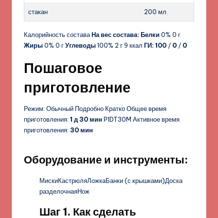
стакан
200 мл
Калорийность состава
На вес состава:
Белки
0% 0 г
Жиры
0% 0 г
Углеводы
100% 2 г 9 ккал
ГИ:
100
/
0
/
0
Пошаговое
приготовление
Режим: Обычный Подробно Кратко Общее время
приготовления:
1 д 30 мин
P1DT30M Активное время
приготовления:
30 мин
Оборудование и инструменты:
МискиКастрюляЛожкаБанки (с крышками)Доска
разделочнаяНож
Шаг 1. Как сделать