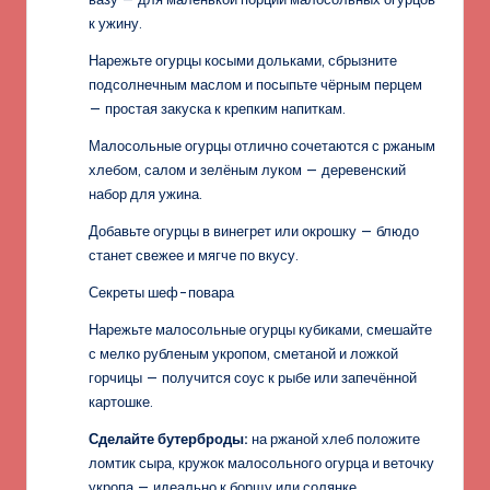
к ужину.
Нарежьте огурцы косыми дольками, сбрызните
подсолнечным маслом и посыпьте чёрным перцем
— простая закуска к крепким напиткам.
Малосольные огурцы отлично сочетаются с ржаным
хлебом, салом и зелёным луком — деревенский
набор для ужина.
Добавьте огурцы в винегрет или окрошку — блюдо
станет свежее и мягче по вкусу.
Секреты шеф-повара
Нарежьте малосольные огурцы кубиками, смешайте
с мелко рубленым укропом, сметаной и ложкой
горчицы — получится соус к рыбе или запечённой
картошке.
Сделайте бутерброды:
на ржаной хлеб положите
ломтик сыра, кружок малосольного огурца и веточку
укропа — идеально к борщу или солянке.