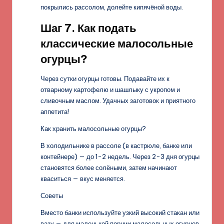
покрылись рассолом, долейте кипячёной воды.
Шаг 7. Как подать
классические малосольные
огурцы?
Через сутки огурцы готовы. Подавайте их к
отварному картофелю и шашлыку с укропом и
сливочным маслом. Удачных заготовок и приятного
аппетита!
Как хранить малосольные огурцы?
В холодильнике в рассоле (в кастрюле, банке или
контейнере) — до 1-2 недель. Через 2-3 дня огурцы
становятся более солёными, затем начинают
кваситься — вкус меняется.
Советы
Вместо банки используйте узкий высокий стакан или
вазу — для маленькой порции малосольных огурцов