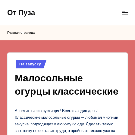
От Пуза
Перейти
к
Ну
содержимому
очень
Главная страница
вкусные
кулинарные
рецепты!
Опубликовано
На закуску
в
Малосольные
огурцы классические
Аппетитные и хрустящие! Всего за один день!
Классические малосольные огурцы — любимая многими
закуска, подходящая к любому блюду. Сделать такую
заготовку не составит труда, а пробовать можно уже на