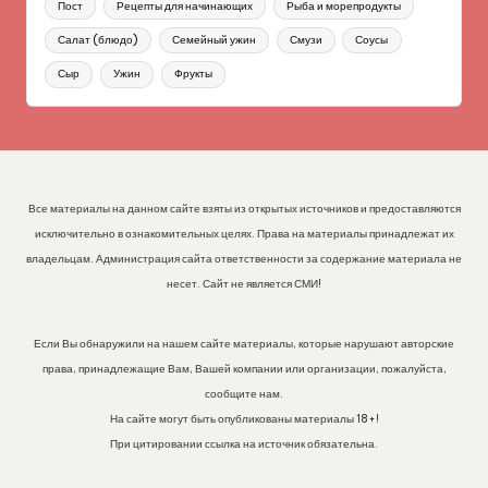
Пост
Рецепты для начинающих
Рыба и морепродукты
Салат (блюдо)
Семейный ужин
Смузи
Соусы
Сыр
Ужин
Фрукты
Все материалы на данном сайте взяты из открытых источников и предоставляются
исключительно в ознакомительных целях. Права на материалы принадлежат их
владельцам. Администрация сайта ответственности за содержание материала не
несет. Сайт не является СМИ!
Если Вы обнаружили на нашем сайте материалы, которые нарушают авторские
права, принадлежащие Вам, Вашей компании или организации, пожалуйста,
сообщите нам.
На сайте могут быть опубликованы материалы 18+!
При цитировании ссылка на источник обязательна.