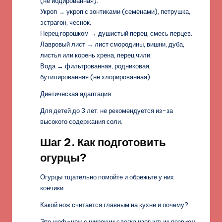
(не йодированная).
Укроп → укроп с зонтиками (семенами), петрушка,
эстрагон, чеснок.
Перец горошком → душистый перец, смесь перцев.
Лавровый лист → лист смородины, вишни, дуба,
листья или корень хрена, перец чили.
Вода → фильтрованная, родниковая,
бутилированная (не хлорированная).
Диетическая адаптация
Для детей до 3 лет: не рекомендуется из-за
высокого содержания соли.
Шаг 2. Как подготовить
огурцы?
Огурцы тщательно помойте и обрежьте у них
кончики.
Какой нож считается главным на кухне и почему?
Это шеф-нож с широким слегка изогнутым лезвием