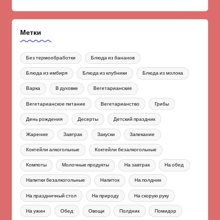
Метки
Без термообработки
Блюда из бананов
Блюда из имбиря
Блюда из клубники
Блюда из молока
Варка
В духовке
Вегетарианские
Вегетарианское питание
Вегетарианство
Грибы
День рождения
Десерты
Детский праздник
Жарение
Завтрак
Закуски
Запекание
Коктейли алкогольные
Коктейли безалкогольные
Компоты
Молочные продукты
На завтрак
На обед
Напитки безалкогольные
Напиток
На полдник
На праздничный стол
На природу
На скорую руку
На ужин
Обед
Овощи
Полдник
Помидор