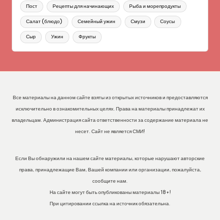
Пост
Рецепты для начинающих
Рыба и морепродукты
Салат (блюдо)
Семейный ужин
Смузи
Соусы
Сыр
Ужин
Фрукты
Все материалы на данном сайте взяты из открытых источников и предоставляются
исключительно в ознакомительных целях. Права на материалы принадлежат их
владельцам. Администрация сайта ответственности за содержание материала не
несет. Сайт не является СМИ!
Если Вы обнаружили на нашем сайте материалы, которые нарушают авторские
права, принадлежащие Вам, Вашей компании или организации, пожалуйста,
сообщите нам.
На сайте могут быть опубликованы материалы 18+!
При цитировании ссылка на источник обязательна.