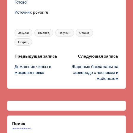
Готово!
Источник:
povar.ru
Метки:
Закуски
На обед
На ужин
Овощи
Огурец
Навигация
Предыдущая запись
Следующая запись
Домашние чипсы в
Жареные баклажаны на
записи
микроволновке
сковороде с чесноком и
майонезом
Поиск