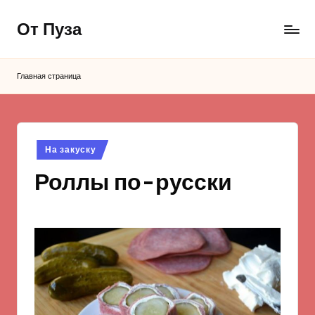
От Пуза
Перейти
к
Ну
содержимому
очень
Главная страница
вкусные
кулинарные
рецепты!
Опубликовано
На закуску
в
Роллы по-русски