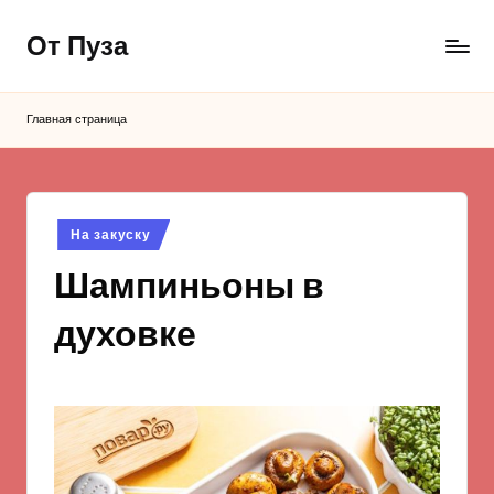
От Пуза
Перейти
к
Ну
содержимому
очень
Главная страница
вкусные
кулинарные
рецепты!
Опубликовано
На закуску
в
Шампиньоны в
духовке