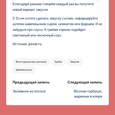
Благодаря разным специям каждый раз вы получите
новый вариант закуски.
3. Если хотите сделать закуску сытнее, нафаршируйте
шляпки шампиньонов сыром, шпинатом или фаршем. И не
забудьте про соусы. К грибам хорошо подойдет
сметанный или чесночный соус.
Источник:
povar.ru
Метки:
Вегетарианское питание
Грибы
Закуски
Шампиньоны
Навигация
Предыдущая запись
Следующая запись
Заливное из лосося
Молоки горбуши,
записи
жареные в кляре