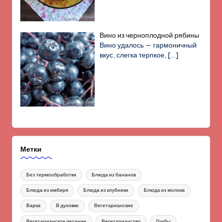
Вино из черноплодной рябины
Вино удалось — гармоничный
вкус, слегка терпкое,
[…]
Метки
Без термообработки
Блюда из бананов
Блюда из имбиря
Блюда из клубники
Блюда из молока
Варка
В духовке
Вегетарианские
Вегетарианское питание
Вегетарианство
Грибы