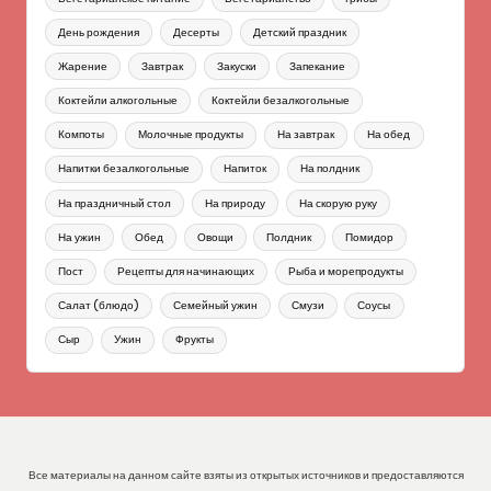
День рождения
Десерты
Детский праздник
Жарение
Завтрак
Закуски
Запекание
Коктейли алкогольные
Коктейли безалкогольные
Компоты
Молочные продукты
На завтрак
На обед
Напитки безалкогольные
Напиток
На полдник
На праздничный стол
На природу
На скорую руку
На ужин
Обед
Овощи
Полдник
Помидор
Пост
Рецепты для начинающих
Рыба и морепродукты
Салат (блюдо)
Семейный ужин
Смузи
Соусы
Сыр
Ужин
Фрукты
Все материалы на данном сайте взяты из открытых источников и предоставляются