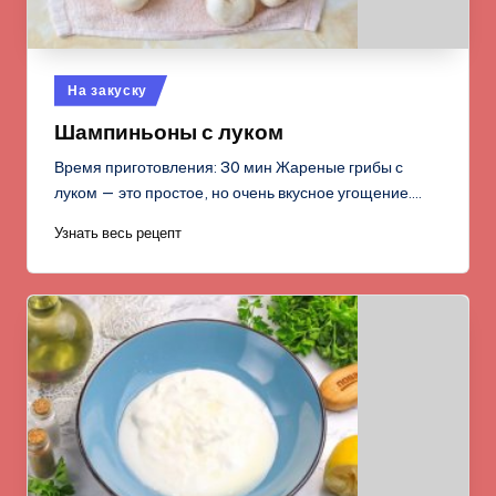
Опубликовано
На закуску
в
Шампиньоны с луком
Время приготовления: 30 мин Жареные грибы с
луком — это простое, но очень вкусное угощение.…
Узнать весь рецепт