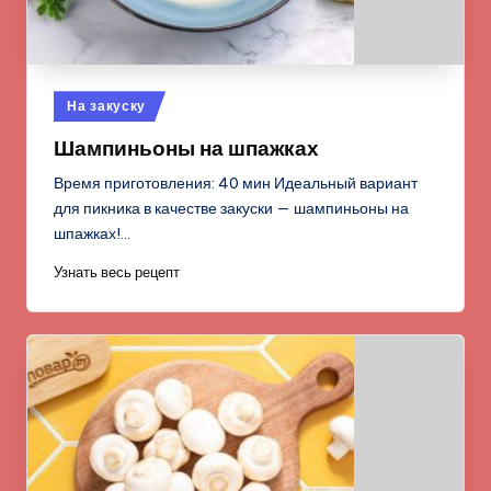
Опубликовано
На закуску
в
Шампиньоны на шпажках
Время приготовления: 40 мин Идеальный вариант
для пикника в качестве закуски — шампиньоны на
шпажках!…
Узнать весь рецепт