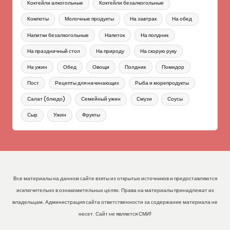
Коктейли алкогольные
Коктейли безалкогольные
Компоты
Молочные продукты
На завтрак
На обед
Напитки безалкогольные
Напиток
На полдник
На праздничный стол
На природу
На скорую руку
На ужин
Обед
Овощи
Полдник
Помидор
Пост
Рецепты для начинающих
Рыба и морепродукты
Салат (блюдо)
Семейный ужин
Смузи
Соусы
Сыр
Ужин
Фрукты
Все материалы на данном сайте взяты из открытых источников и предоставляются
исключительно в ознакомительных целях. Права на материалы принадлежат их
владельцам. Администрация сайта ответственности за содержание материала не
несет. Сайт не является СМИ!