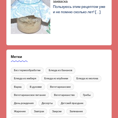
закваска
Пользуюсь этим рецептом уже
и не помню сколько лет!
[…]
Метки
Без термообработки
Блюда из бананов
Блюда из имбиря
Блюда из клубники
Блюда из молока
Варка
В духовке
Вегетарианские
Вегетарианское питание
Вегетарианство
Грибы
День рождения
Десерты
Детский праздник
Жарение
Завтрак
Закуски
Запекание