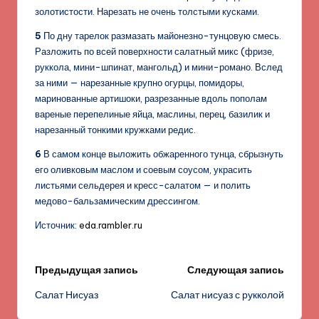
золотистости. Нарезать не очень толстыми кусками.
5
По дну тарелок размазать майонезно-тунцовую смесь.
Разложить по всей поверхности салатный микс (фризе,
руккола, мини-шпинат, мангольд) и мини-романо. Вслед
за ними — нарезанные крупно огурцы, помидоры,
маринованные артишоки, разрезанные вдоль пополам
вареные перепелиные яйца, маслины, перец, базилик и
нарезанный тонкими кружками редис.
6
В самом конце выложить обжаренного тунца, сбрызнуть
его оливковым маслом и соевым соусом, украсить
листьями сельдерея и кресс-салатом — и полить
медово-бальзамическим дрессингом.
Источник:
eda.rambler.ru
Навигация
Предыдущая запись
Следующая запись
Салат Нисуаз
Салат нисуаз с рукколой
записи