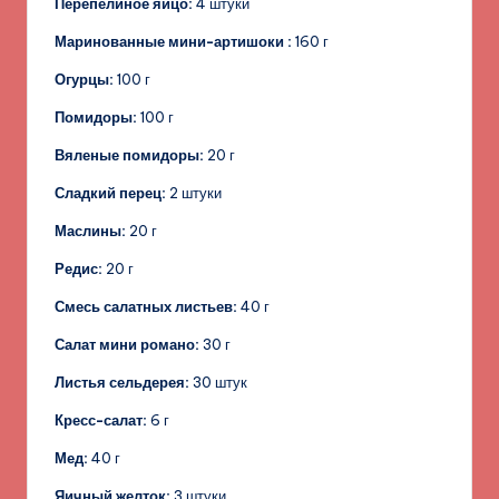
Перепелиное яйцо:
4 штуки
Маринованные мини-артишоки :
160 г
Огурцы:
100 г
Помидоры:
100 г
Вяленые помидоры:
20 г
Сладкий перец:
2 штуки
Маслины:
20 г
Редис:
20 г
Смесь салатных листьев:
40 г
Салат мини романо:
30 г
Листья сельдерея:
30 штук
Кресс-салат:
6 г
Мед:
40 г
Яичный желток:
3 штуки