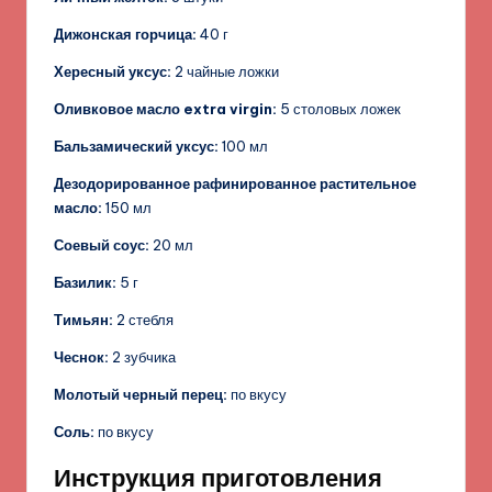
Дижонская горчица:
40 г
Хересный уксус:
2 чайные ложки
Оливковое масло extra virgin:
5 столовых ложек
Бальзамический уксус:
100 мл
Дезодорированное рафинированное растительное
масло:
150 мл
Соевый соус:
20 мл
Базилик:
5 г
Тимьян:
2 стебля
Чеснок:
2 зубчика
Молотый черный перец:
по вкусу
Соль:
по вкусу
Инструкция приготовления