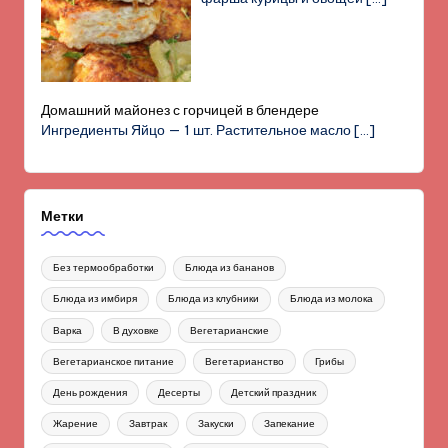
Домашний майонез с горчицей в блендере
Ингредиенты Яйцо — 1 шт. Растительное масло
[…]
Метки
Без термообработки
Блюда из бананов
Блюда из имбиря
Блюда из клубники
Блюда из молока
Варка
В духовке
Вегетарианские
Вегетарианское питание
Вегетарианство
Грибы
День рождения
Десерты
Детский праздник
Жарение
Завтрак
Закуски
Запекание