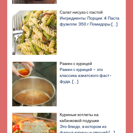
Салат нисуаз с пастой
Ингредиенты: Порции: 4 Паста
фузилли: 350 г Помидоры
[…]
Рамен с курицей
Рамен с курицей – это
классика азиатского фаст-
фуда,
[…]
Куриные котлеты на
кабачковой подушке
Это блюдо, в котором из
фарша курицы и овощей
[…]