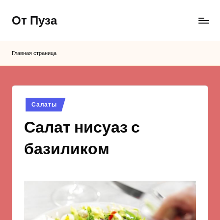
От Пуза
Перейти
к
Ну
содержимому
очень
Главная страница
вкусные
кулинарные
рецепты!
Опубликовано
Салаты
в
Салат нисуаз с
базиликом