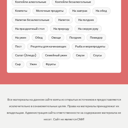
Коктейли алкогольные
Коктейли безалкогольные
Компоты
Молочные продукты
На завтрак
На обед
Напитки безалкогольные
Напиток
На полдник
На праздничный стол
На природу
На скорую руку
На ужин
Обед
Овощи
Полдник
Помидор
Пост
Рецепты для начинающих
Рыба и морепродукты
Салат (блюдо)
Семейный ужин
Смузи
Соусы
Сыр
Ужин
Фрукты
Все материалы на данном сайте взяты из открытых источников и предоставляются
исключительно в ознакомительных целях. Права на материалы принадлежат их
владельцам. Администрация сайта ответственности за содержание материала не
несет. Сайт не является СМИ!