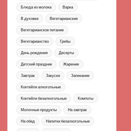
Блюда из молока
Варка
В духовке
Вегетарианские
Вегетарианское питание
Вегетарианство
Грибы
День рождения
Десерты
Детский праздник
Жарение
Завтрак
Закуски
Запекание
Коктейли алкогольные
Коктейли безалкогольные
Компоты
Молочные продукты
На завтрак
На обед
Напитки безалкогольные