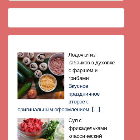
Лодочки из
кабачков в духовке
с фаршем и
грибами
Вкусное
праздничное
второе с
оригинальным оформлением!
[…]
Суп с
фрикадельками
классический