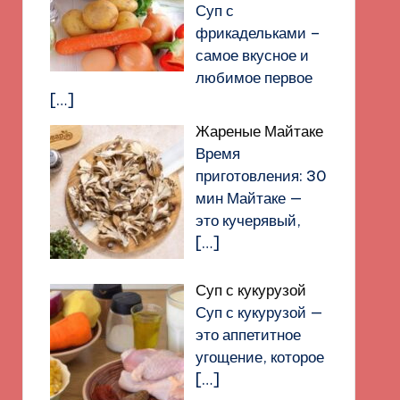
Суп с
фрикадельками –
самое вкусное и
любимое первое
[…]
Жареные Майтаке
Время
приготовления: 30
мин Майтаке —
это кучерявый,
[…]
Суп с кукурузой
Суп с кукурузой —
это аппетитное
угощение, которое
[…]