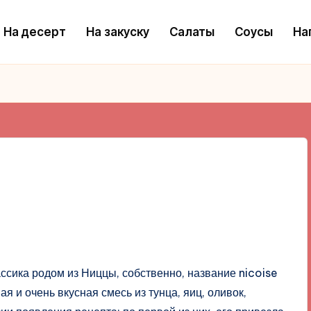
На десерт
На закуску
Салаты
Соусы
На
ассика родом из Ниццы, собственно, название nicoise
я и очень вкусная смесь из тунца, яиц, оливок,