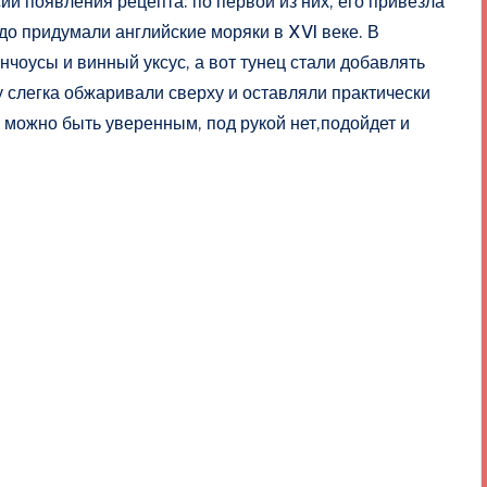
ии появления рецепта: по первой из них, его привезла
до придумали английские моряки в XVI веке. В
нчоусы и винный уксус, а вот тунец стали добавлять
 слегка обжаривали сверху и оставляли практически
м можно быть уверенным, под рукой нет,подойдет и