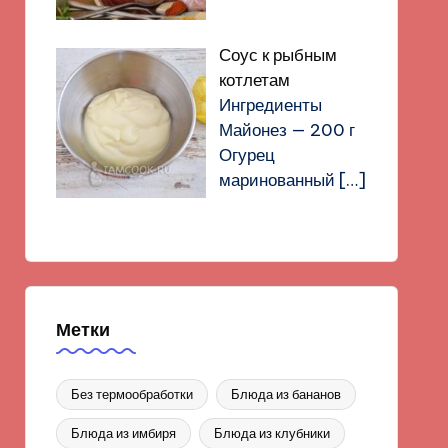
Соус к рыбным
котлетам
Ингредиенты
Майонез — 200 г
Огурец
маринованный
[…]
Метки
Без термообработки
Блюда из бананов
Блюда из имбиря
Блюда из клубники