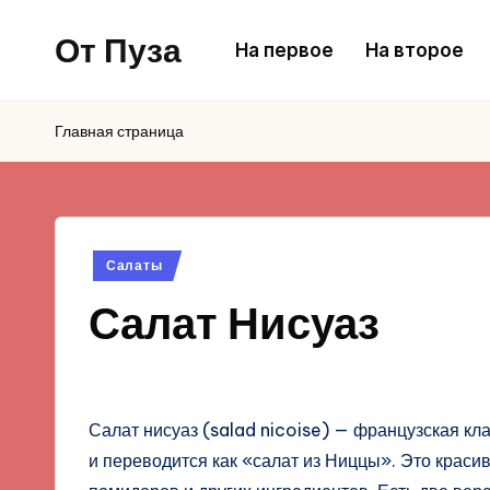
От Пуза
На первое
На второе
Перейти
к
Ну
содержимому
очень
Главная страница
вкусные
кулинарные
рецепты!
Опубликовано
Салаты
в
Салат Нисуаз
Салат нисуаз (salad nicoise) — французская кл
и переводится как «салат из Ниццы». Это красива