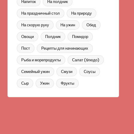
Напиток
На полдник
На праздничный стол
На природу
На скорую руку
На ужин
Обед
Овощи
Полдник
Помидор
Пост
Рецепты для начинающих
Рыба и морепродукты
Салат (блюдо)
Семейный ужин
Смузи
Соусы
Сыр
Ужин
Фрукты