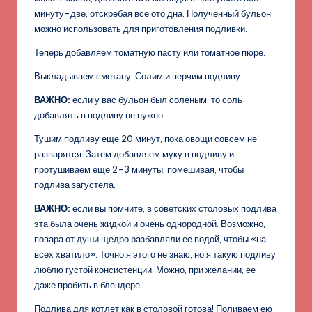
минуту-две, отскребая все ото дна. Полученный бульон
можно использовать для приготовления подливки.
Теперь добавляем томатную пасту или томатное пюре.
Выкладываем сметану. Солим и перчим подливу.
ВАЖНО:
если у вас бульон был соленым, то соль
добавлять в подливу не нужно.
Тушим подливу еще 20 минут, пока овощи совсем не
разварятся. Затем добавляем муку в подливу и
протушиваем еще 2-3 минуты, помешивая, чтобы
подлива загустела.
ВАЖНО:
если вы помните, в советских столовых подлива
эта была очень жидкой и очень однородной. Возможно,
повара от души щедро разбавляли ее водой, чтобы «на
всех хватило». Точно я этого не знаю, но я такую подливу
люблю густой консистенции. Можно, при желании, ее
даже пробить в блендере.
Подлива для котлет как в столовой готова! Поливаем ею