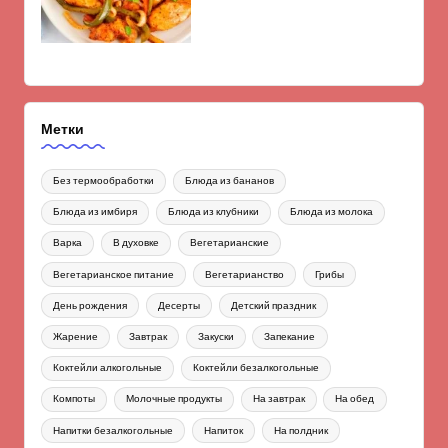
Метки
Без термообработки
Блюда из бананов
Блюда из имбиря
Блюда из клубники
Блюда из молока
Варка
В духовке
Вегетарианские
Вегетарианское питание
Вегетарианство
Грибы
День рождения
Десерты
Детский праздник
Жарение
Завтрак
Закуски
Запекание
Коктейли алкогольные
Коктейли безалкогольные
Компоты
Молочные продукты
На завтрак
На обед
Напитки безалкогольные
Напиток
На полдник