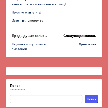
наши котлеты и зовем семью к столу!
Приятного аппетита!
Источник:
iamcook.ru
Навигация
Предыдущая запись
Следующая запись
Подлива из курицы со
Хреновина
записи
сметаной
Поиск
Поиск