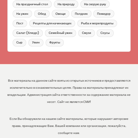
На праздничный стол
На природу
На скорую руку
На ужин
Обед
Овощи
Полдник
Помидор
Пост
Рецепты для начинающих
Рыба и морепродукты
Салат (блюдо)
Семейный ужин
Смузи
Соусы
Сыр
Ужин
Фрукты
Все материалы на данном сайте взяты из открытых источников и предоставляются
исключительно в ознакомительных целях. Права на материалы принадлежат их
владельцам. Администрация сайта ответственности за содержание материала не
несет. Сайт не является СМИ!
Если Вы обнаружили на нашем сайте материалы, которые нарушают авторские
права, принадлежащие Вам, Вашей компании или организации, пожалуйста,
сообщите нам.