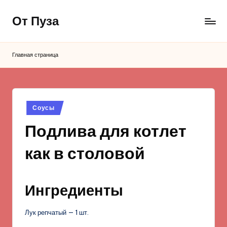
От Пуза
Перейти
к
Ну
содержимому
очень
Главная страница
вкусные
кулинарные
рецепты!
Опубликовано
Соусы
в
Подлива для котлет
как в столовой
Ингредиенты
Лук репчатый — 1 шт.