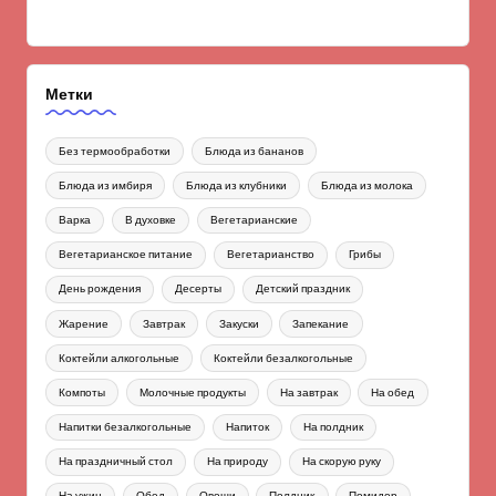
Метки
Без термообработки
Блюда из бананов
Блюда из имбиря
Блюда из клубники
Блюда из молока
Варка
В духовке
Вегетарианские
Вегетарианское питание
Вегетарианство
Грибы
День рождения
Десерты
Детский праздник
Жарение
Завтрак
Закуски
Запекание
Коктейли алкогольные
Коктейли безалкогольные
Компоты
Молочные продукты
На завтрак
На обед
Напитки безалкогольные
Напиток
На полдник
На праздничный стол
На природу
На скорую руку
На ужин
Обед
Овощи
Полдник
Помидор