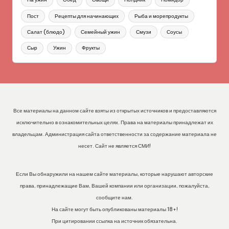
Пост
Рецепты для начинающих
Рыба и морепродукты
Салат (блюдо)
Семейный ужин
Смузи
Соусы
Сыр
Ужин
Фрукты
Все материалы на данном сайте взяты из открытых источников и предоставляются
исключительно в ознакомительных целях. Права на материалы принадлежат их
владельцам. Администрация сайта ответственности за содержание материала не
несет. Сайт не является СМИ!
Если Вы обнаружили на нашем сайте материалы, которые нарушают авторские
права, принадлежащие Вам, Вашей компании или организации, пожалуйста,
сообщите нам.
На сайте могут быть опубликованы материалы 18+!
При цитировании ссылка на источник обязательна.