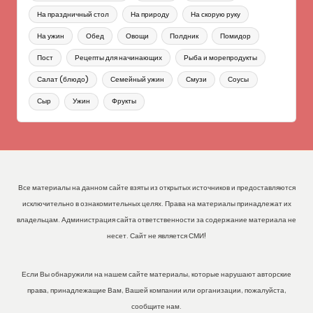
На праздничный стол
На природу
На скорую руку
На ужин
Обед
Овощи
Полдник
Помидор
Пост
Рецепты для начинающих
Рыба и морепродукты
Салат (блюдо)
Семейный ужин
Смузи
Соусы
Сыр
Ужин
Фрукты
Все материалы на данном сайте взяты из открытых источников и предоставляются
исключительно в ознакомительных целях. Права на материалы принадлежат их
владельцам. Администрация сайта ответственности за содержание материала не
несет. Сайт не является СМИ!
Если Вы обнаружили на нашем сайте материалы, которые нарушают авторские
права, принадлежащие Вам, Вашей компании или организации, пожалуйста,
сообщите нам.