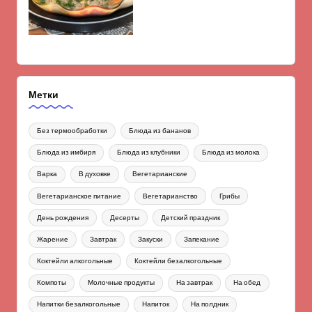
Метки
Без термообработки
Блюда из бананов
Блюда из имбиря
Блюда из клубники
Блюда из молока
Варка
В духовке
Вегетарианские
Вегетарианское питание
Вегетарианство
Грибы
День рождения
Десерты
Детский праздник
Жарение
Завтрак
Закуски
Запекание
Коктейли алкогольные
Коктейли безалкогольные
Компоты
Молочные продукты
На завтрак
На обед
Напитки безалкогольные
Напиток
На полдник