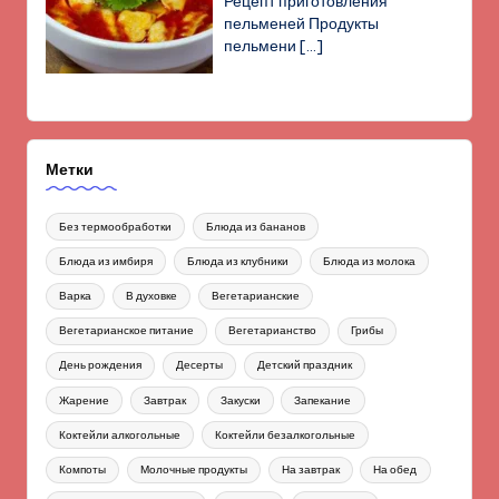
Рецепт приготовления
пельменей Продукты
пельмени
[…]
Метки
Без термообработки
Блюда из бананов
Блюда из имбиря
Блюда из клубники
Блюда из молока
Варка
В духовке
Вегетарианские
Вегетарианское питание
Вегетарианство
Грибы
День рождения
Десерты
Детский праздник
Жарение
Завтрак
Закуски
Запекание
Коктейли алкогольные
Коктейли безалкогольные
Компоты
Молочные продукты
На завтрак
На обед