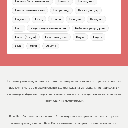
Напитки безалкогольные
Напиток
На полдник
На праздничный стол
На природу
На скорую руку
На ужин
Обед
Овощи
Полдник
Помидор
Пост
Рецепты для начинающих
Рыба и морепродукты
Салат (блюдо)
Семейный ужин
Смузи
Соусы
Сыр
Ужин
Фрукты
Все материалы на данном сайте взяты из открытых источников и предоставляются
исключительно в ознакомительных целях. Права на материалы принадлежат их
владельцам. Администрация сайта ответственности за содержание материала не
несет. Сайт не является СМИ!
Если Вы обнаружили на нашем сайте материалы, которые нарушают авторские
права, принадлежащие Вам, Вашей компании или организации, пожалуйста,