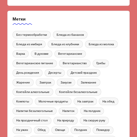
Метки
Без термообработки
Блюда из бананов
Блюда из имбиря
Блюда из клубники
Блюда из молока
Варка
В духовке
Вегетарианские
Вегетарианское питание
Вегетарианство
Грибы
День рождения
Десерты
Детский праздник
Жарение
Завтрак
Закуски
Запекание
Коктейли алкогольные
Коктейли безалкогольные
Компоты
Молочные продукты
На завтрак
На обед
Напитки безалкогольные
Напиток
На полдник
На праздничный стол
На природу
На скорую руку
На ужин
Обед
Овощи
Полдник
Помидор