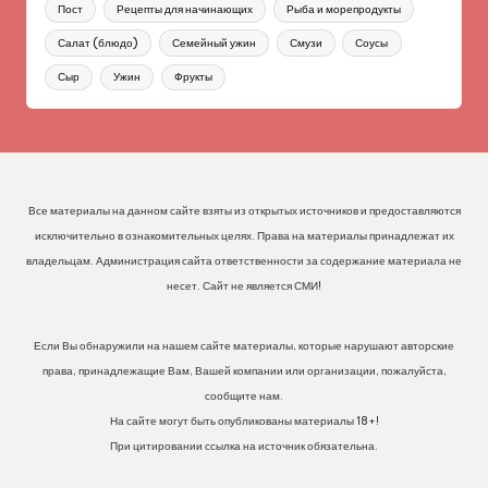
Пост
Рецепты для начинающих
Рыба и морепродукты
Салат (блюдо)
Семейный ужин
Смузи
Соусы
Сыр
Ужин
Фрукты
Все материалы на данном сайте взяты из открытых источников и предоставляются
исключительно в ознакомительных целях. Права на материалы принадлежат их
владельцам. Администрация сайта ответственности за содержание материала не
несет. Сайт не является СМИ!
Если Вы обнаружили на нашем сайте материалы, которые нарушают авторские
права, принадлежащие Вам, Вашей компании или организации, пожалуйста,
сообщите нам.
На сайте могут быть опубликованы материалы 18+!
При цитировании ссылка на источник обязательна.