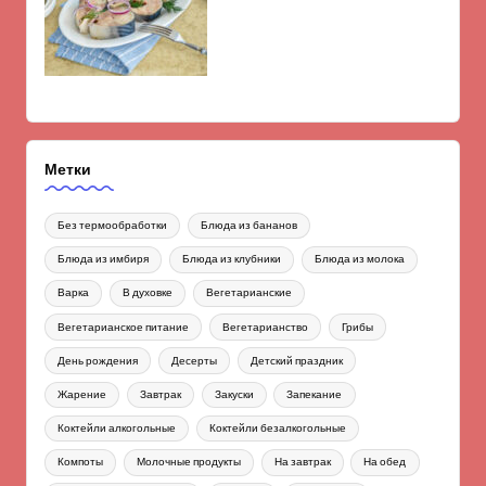
Метки
Без термообработки
Блюда из бананов
Блюда из имбиря
Блюда из клубники
Блюда из молока
Варка
В духовке
Вегетарианские
Вегетарианское питание
Вегетарианство
Грибы
День рождения
Десерты
Детский праздник
Жарение
Завтрак
Закуски
Запекание
Коктейли алкогольные
Коктейли безалкогольные
Компоты
Молочные продукты
На завтрак
На обед