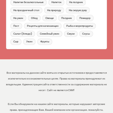
Напитки безалкогольные
Напиток
На полдник
На праздничный стол
На природу
На скорую руку
На ужин
Обед
Овощи
Полдник
Помидор
Пост
Рецепты для начинающих
Рыба и морепродукты
Салат (блюдо)
Семейный ужин
Смузи
Соусы
Сыр
Ужин
Фрукты
Все материалы на данном сайте взяты из открытых источников и предоставляются
исключительно в ознакомительных целях. Права на материалы принадлежат их
владельцам. Администрация сайта ответственности за содержание материала не
несет. Сайт не является СМИ!
Если Вы обнаружили на нашем сайте материалы, которые нарушают авторские
права, принадлежащие Вам, Вашей компании или организации, пожалуйста,