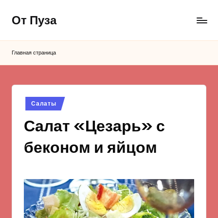
От Пуза
Перейти
к
Ну
содержимому
очень
Главная страница
вкусные
кулинарные
рецепты!
Опубликовано
Салаты
в
Салат «Цезарь» с
беконом и яйцом