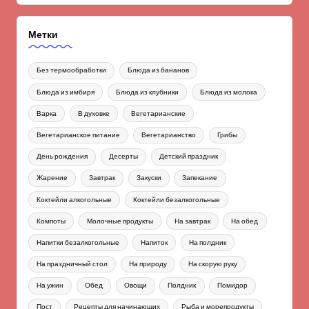
Метки
Без термообработки
Блюда из бананов
Блюда из имбиря
Блюда из клубники
Блюда из молока
Варка
В духовке
Вегетарианские
Вегетарианское питание
Вегетарианство
Грибы
День рождения
Десерты
Детский праздник
Жарение
Завтрак
Закуски
Запекание
Коктейли алкогольные
Коктейли безалкогольные
Компоты
Молочные продукты
На завтрак
На обед
Напитки безалкогольные
Напиток
На полдник
На праздничный стол
На природу
На скорую руку
На ужин
Обед
Овощи
Полдник
Помидор
Пост
Рецепты для начинающих
Рыба и морепродукты