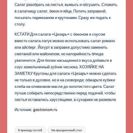
Салат разобрать на листья, вымыть и обсушить. Сложить
в салатницу салат, бекон и яйца. Полить заправкой,
посыпать пармезаном и крутонами. Сразу же подать к
столу.
КСТАТИ Для салата «Цезарь» с беконом и соусом
вместо салата латук можно использовать салат романо
или айсберг. Йогурт в заправке допустимо заменить
сметаной или майонезом, но калорийность блюда
увеличится. Для более насыщенного вкуса добавьте в
соус измельченный зубчик чеснока. ХОЗЯЙКЕ НА
ЗАМЕТКУ Крутоны для салата «Цезарь» можно сделать
не только в духовке, но и на сковороде: обжарьте кубики
хлеба на оливковом масле до золотистого цвета. Салат
лучше собирать непосредственно перед подачей, чтобы
листья оставались хрустящими, а сухарики не размякли.
Источник:
gastronom.ru
Метки:
К приходу гостей
На праздничный стол