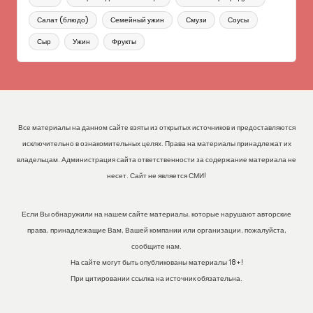
Салат (блюдо)
Семейный ужин
Смузи
Соусы
Сыр
Ужин
Фрукты
Все материалы на данном сайте взяты из открытых источников и предоставляются
исключительно в ознакомительных целях. Права на материалы принадлежат их
владельцам. Администрация сайта ответственности за содержание материала не
несет. Сайт не является СМИ!
Если Вы обнаружили на нашем сайте материалы, которые нарушают авторские
права, принадлежащие Вам, Вашей компании или организации, пожалуйста,
сообщите нам.
На сайте могут быть опубликованы материалы 18+!
При цитировании ссылка на источник обязательна.