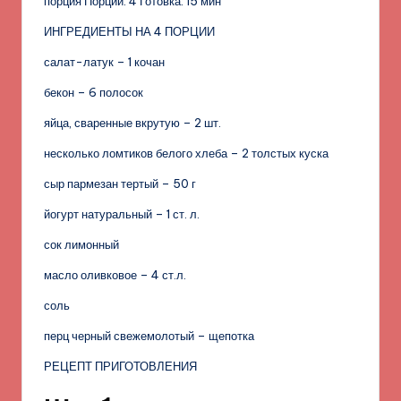
порция Порций: 4 Готовка: 15 мин
ИНГРЕДИЕНТЫ НА 4 ПОРЦИИ
салат-латук – 1 кочан
бекон – 6 полосок
яйца, сваренные вкрутую – 2 шт.
несколько ломтиков белого хлеба – 2 толстых куска
сыр пармезан тертый – 50 г
йогурт натуральный – 1 ст. л.
сок лимонный
масло оливковое – 4 ст.л.
соль
перц черный свежемолотый – щепотка
РЕЦЕПТ ПРИГОТОВЛЕНИЯ