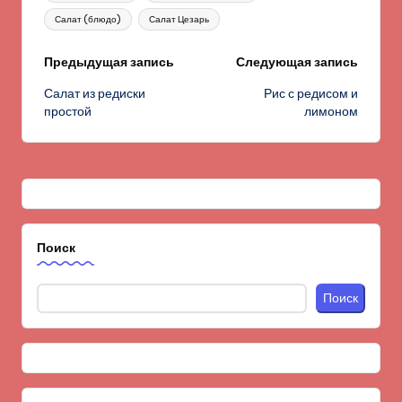
Салат (блюдо)
Салат Цезарь
Навигация
Предыдущая запись
Следующая запись
Салат из редиски
Рис с редисом и
записи
простой
лимоном
Поиск
Поиск