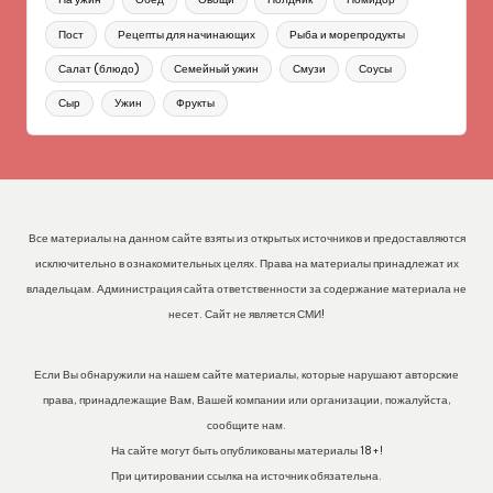
Пост
Рецепты для начинающих
Рыба и морепродукты
Салат (блюдо)
Семейный ужин
Смузи
Соусы
Сыр
Ужин
Фрукты
Все материалы на данном сайте взяты из открытых источников и предоставляются
исключительно в ознакомительных целях. Права на материалы принадлежат их
владельцам. Администрация сайта ответственности за содержание материала не
несет. Сайт не является СМИ!
Если Вы обнаружили на нашем сайте материалы, которые нарушают авторские
права, принадлежащие Вам, Вашей компании или организации, пожалуйста,
сообщите нам.
На сайте могут быть опубликованы материалы 18+!
При цитировании ссылка на источник обязательна.