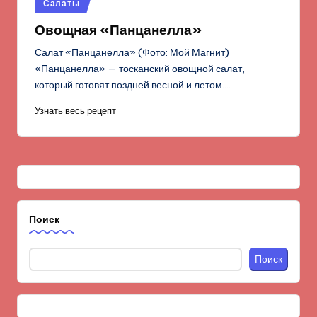
Опубликовано
Салаты
в
Овощная «Панцанелла»
Салат «Панцанелла» (Фото: Мой Магнит)
«Панцанелла» — тосканский овощной салат,
который готовят поздней весной и летом.…
Узнать весь рецепт
Поиск
Поиск