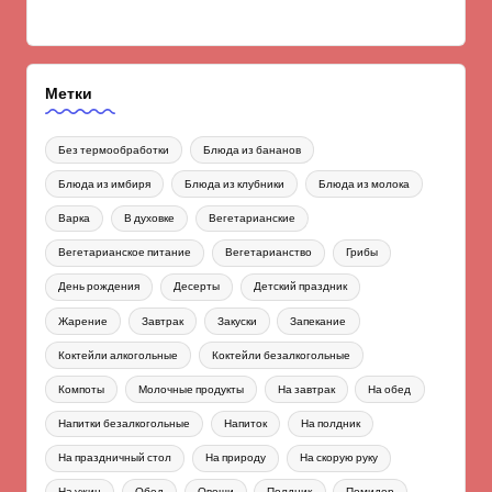
Метки
Без термообработки
Блюда из бананов
Блюда из имбиря
Блюда из клубники
Блюда из молока
Варка
В духовке
Вегетарианские
Вегетарианское питание
Вегетарианство
Грибы
День рождения
Десерты
Детский праздник
Жарение
Завтрак
Закуски
Запекание
Коктейли алкогольные
Коктейли безалкогольные
Компоты
Молочные продукты
На завтрак
На обед
Напитки безалкогольные
Напиток
На полдник
На праздничный стол
На природу
На скорую руку
На ужин
Обед
Овощи
Полдник
Помидор