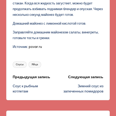
стакан. Когда вся жидкость загустеет, можно будет
продолжать взбивать поднимая блендер и опуская. Через
несколько секунд майонез будет готов.
Домашний майонез с лимонной кислотой готов.
Заправляйте домашним майонезом салаты, винегреты,
готовьте тосты и гренки.
Источник:
povar.ru
Метки:
Соусы
Яйца
Навигация
Предыдущая запись
Следующая запись
Соус к рыбным
Зимний соус из
записи
котлетам
запеченных помидоров