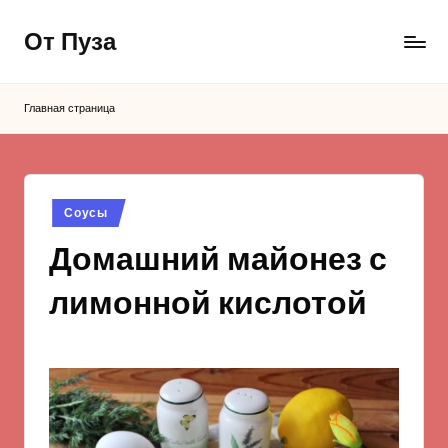
От Пуза
Перейти
к
Ну
содержимому
очень
Главная страница
вкусные
кулинарные
рецепты!
Опубликовано
Соусы
в
Домашний майонез с
лимонной кислотой