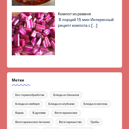
Компот из ревеня
8 порций 15 мин Интересный
рецепт компота с
[…]
Метки
Без термообработки
Блюда из бананов
Блюда из имбиря
Блюда из клубники
Блюда из молока
Варка
В духовке
Вегетарианские
Вегетарианское питание
Вегетарианство
Грибы