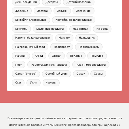
День рождения
Десерты
Детский праздник
Жарение
Завтрак
Закуски
Запекание
Коктейли алкогольные
Коктейли безалкогольные
Компоты
Молочные продукты
На завтрак
На обед
Напитки безалкогольные
Напиток
На полдник
На праздничный стол
На природу
На скорую руку
На ужин
Обед
Овощи
Полдник
Помидор
Пост
Рецепты для начинающих
Рыба и морепродукты
Салат (блюдо)
Семейный ужин
Смузи
Соусы
Сыр
Ужин
Фрукты
Все материалы на данном сайте взяты из открытых источников и предоставляются
исключительно в ознакомительных целях. Права на материалы принадлежат их