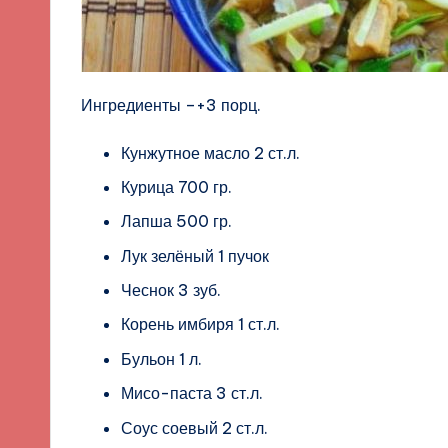
Ингредиенты –+3 порц.
Кунжутное масло 2 ст.л.
Курица 700 гр.
Лапша 500 гр.
Лук зелёный 1 пучок
Чеснок 3 зуб.
Корень имбиря 1 ст.л.
Бульон 1 л.
Мисо-паста 3 ст.л.
Соус соевый 2 ст.л.