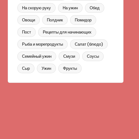
На скорую руку
На ужин
Обед
Овощи
Полдник
Помидор
Пост
Рецепты для начинающих
Рыба и морепродукты
Салат (блюдо)
Семейный ужин
Смузи
Соусы
Сыр
Ужин
Фрукты