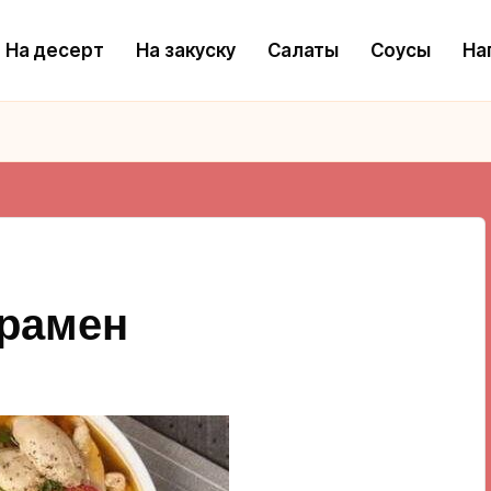
На десерт
На закуску
Салаты
Соусы
На
 рамен