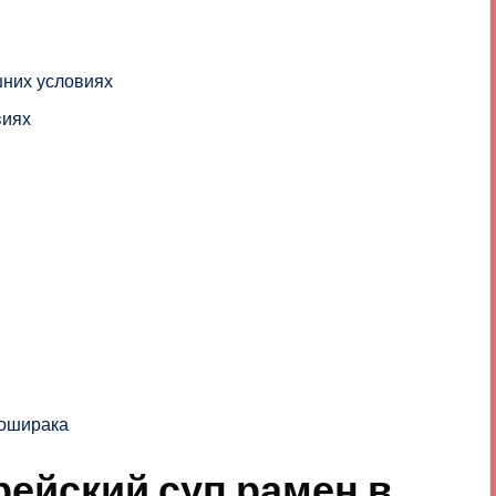
шних условиях
виях
доширака
рейский суп рамен в