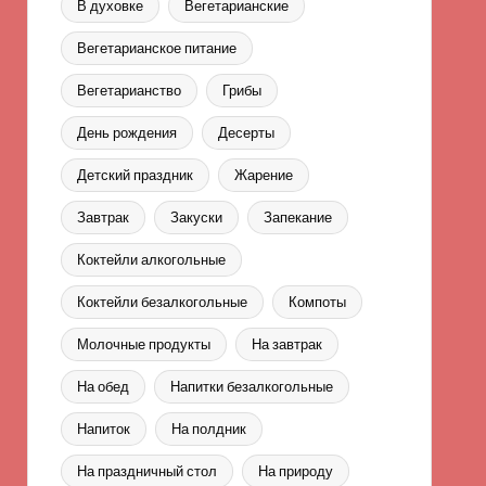
В духовке
Вегетарианские
Вегетарианское питание
Вегетарианство
Грибы
День рождения
Десерты
Детский праздник
Жарение
Завтрак
Закуски
Запекание
Коктейли алкогольные
Коктейли безалкогольные
Компоты
Молочные продукты
На завтрак
На обед
Напитки безалкогольные
Напиток
На полдник
На праздничный стол
На природу