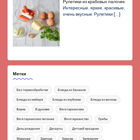
Рулетики из крабовых палочек
Интересные, яркие, красивые,
очень вкусные. Рулетики
[…]
Метки
Без термообработки
Блюда из бананов
Блюда из имбиря
Блюда из клубники
Блюда из молока
Варка
В духовке
Вегетарианские
Вегетарианское питание
Вегетарианство
Грибы
День рождения
Десерты
Детский праздник
Жарение
Завтрак
Закуски
Запекание