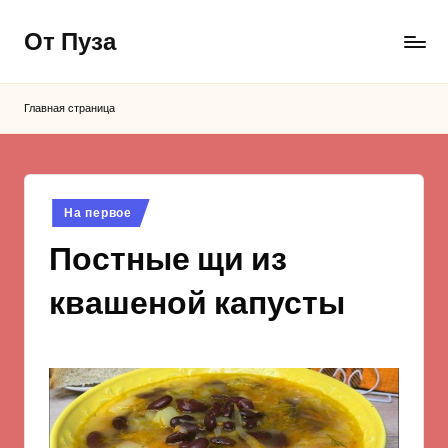
От Пуза
Перейти
к
Ну
содержимому
очень
Главная страница
вкусные
кулинарные
рецепты!
Опубликовано
На первое
в
Постные щи из
квашеной капусты