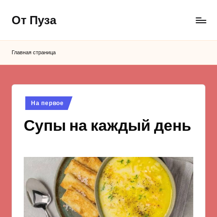
От Пуза
Перейти
к
Ну
содержимому
очень
Главная страница
вкусные
кулинарные
рецепты!
Опубликовано
На первое
в
Супы на каждый день