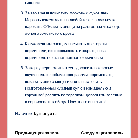
кипения.
За это время почистить морковь с луковицей.
Морковь измельчить на любой терке, а лук мелко
нарезать. Обжарить овощи на разогретом масле до
легкого золотистого цвета.
К обжаренным овощам насыпать две горсти
вермишели, все перемешать и жарить, пока
вермишель не станет немного коричневой.
Зажарку переложить в суп, добавить по своему
вкусу соль с любыми приправами, перемешать,
поварить еще 5 минут и огонь выключить.
Приготовленный куриный суп с вермишелью и
картошкой разлить по тарелкам, дополнить зеленью
и сервировать к обеду. Приятного аппетита!
Источник:
kylinariya.ru
Навигация
Предыдущая запись
Следующая запись