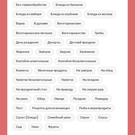
Без термообработки
Блюда из бананов
Блюда из имбиря
Блюда из клубники
Блюда из молока
Варка
В духовке
Вегетарианские
Вегетарианское питание
Вегетарианство
Грибы
День рождения
Десерты
Детский праздник
Жарение
Завтрак
Закуски
Запекание
Коктейли алкогольные
Коктейли безалкогольные
Компоты
Молочные продукты
На завтрак
На обед
Напитки безалкогольные
Напиток
На полдник
На праздничный стол
На природу
На скорую руку
На ужин
Обед
Овощи
Полдник
Помидор
Пост
Рецепты для начинающих
Рыба и морепродукты
Салат (блюдо)
Семейный ужин
Смузи
Соусы
Сыр
Ужин
Фрукты