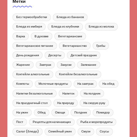
Метки
Без термообработки
Блюда из бананов
Блюда из имбиря
Блюда из клубники
Блюда из молока
Варка
В духовке
Вегетарианские
Вегетарианское питание
Вегетарианство
Грибы
День рождения
Десерты
Детский праздник
Жарение
Завтрак
Закуски
Запекание
Коктейли алкогольные
Коктейли безалкогольные
Компоты
Молочные продукты
На завтрак
На обед
Напитки безалкогольные
Напиток
На полдник
На праздничный стол
На природу
На скорую руку
На ужин
Обед
Овощи
Полдник
Помидор
Пост
Рецепты для начинающих
Рыба и морепродукты
Салат (блюдо)
Семейный ужин
Смузи
Соусы