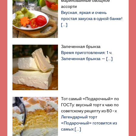
маринованные овощное
ассорти
Вкусная, яркая и очень
простая закуска в одной банке!
[…]
Запеченная брынза
Время приготовления: 1 ч.
Запеченная брынза —
[…]
Тот самый «Подарочный» по
ГОСТу: вкусный торт к чаю по
советскому рецепту из 80-х
Легендарный торт
«Подарочный» готовится из
самых
[…]