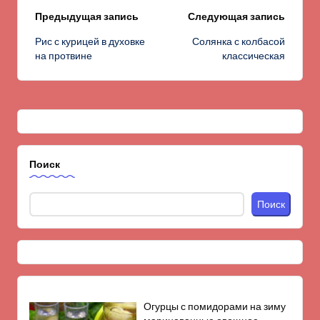
Навигация
Предыдущая запись
Следующая запись
Рис с курицей в духовке
Солянка с колбасой
записи
на протвине
классическая
Поиск
Поиск
Огурцы с помидорами на зиму