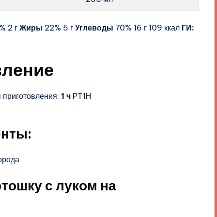
% 2 г
Жиры
22% 5 г
Углеводы
70% 16 г 109 ккал
ГИ:
вление
 приготовления:
1 ч
PT1H
енты:
орода
ртошку с луком на