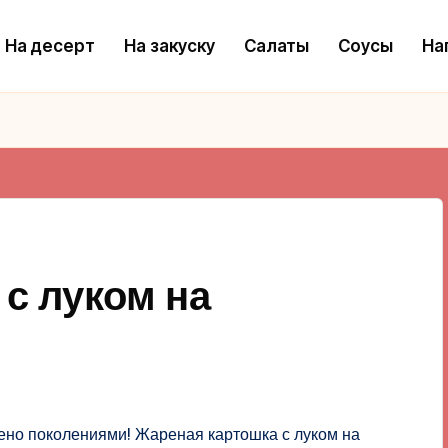
На десерт
На закуску
Салаты
Соусы
На
с луком на
ено поколениями! Жареная картошка с луком на