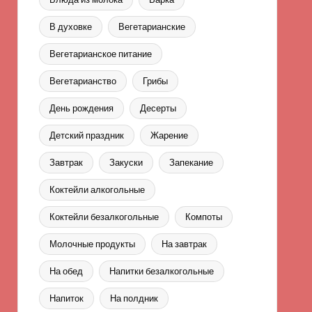
В духовке
Вегетарианские
Вегетарианское питание
Вегетарианство
Грибы
День рождения
Десерты
Детский праздник
Жарение
Завтрак
Закуски
Запекание
Коктейли алкогольные
Коктейли безалкогольные
Компоты
Молочные продукты
На завтрак
На обед
Напитки безалкогольные
Напиток
На полдник