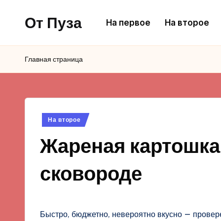
От Пуза
На первое
На второе
Перейти
к
Ну
содержимому
очень
Главная страница
вкусные
кулинарные
рецепты!
Опубликовано
На второе
в
Жареная картошка 
сковороде
Быстро, бюджетно, невероятно вкусно — провер