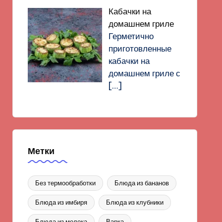
Кабачки на
домашнем гриле
Герметично
приготовленные
кабачки на
домашнем гриле с
[…]
Метки
Без термообработки
Блюда из бананов
Блюда из имбиря
Блюда из клубники
Блюда из молока
Варка