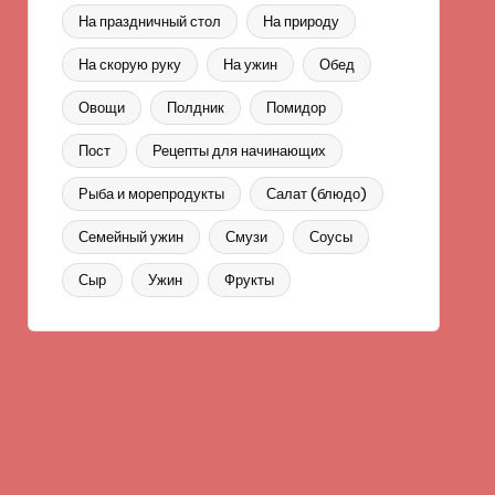
На праздничный стол
На природу
На скорую руку
На ужин
Обед
Овощи
Полдник
Помидор
Пост
Рецепты для начинающих
Рыба и морепродукты
Салат (блюдо)
Семейный ужин
Смузи
Соусы
Сыр
Ужин
Фрукты