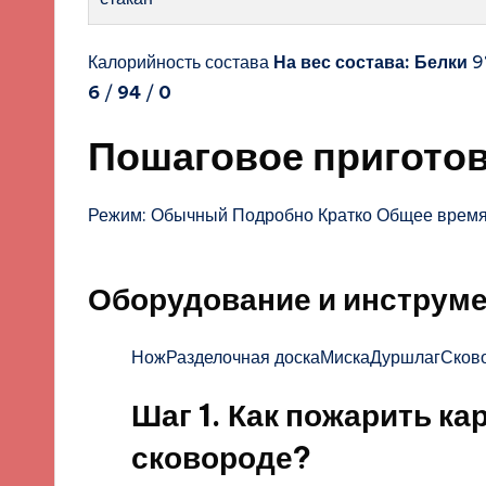
Калорийность состава
На вес состава:
Белки
9
6
/
94
/
0
Пошаговое пригото
Режим: Обычный Подробно Кратко Общее время
Оборудование и инструм
НожРазделочная доскаМискаДуршлагСков
Шаг 1. Как пожарить ка
сковороде?