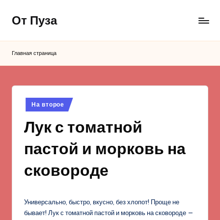
От Пуза
Перейти
к
Ну
содержимому
очень
Главная страница
вкусные
кулинарные
рецепты!
Опубликовано
На второе
в
Лук с томатной
пастой и морковь на
сковороде
Универсально, быстро, вкусно, без хлопот! Проще не
бывает! Лук с томатной пастой и морковь на сковороде —