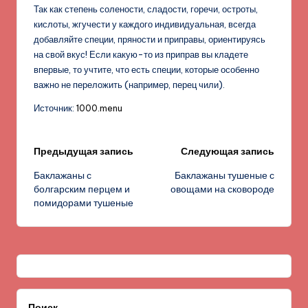
Так как степень солености, сладости, горечи, остроты,
кислоты, жгучести у каждого индивидуальная, всегда
добавляйте специи, пряности и приправы, ориентируясь
на свой вкус! Если какую-то из приправ вы кладете
впервые, то учтите, что есть специи, которые особенно
важно не переложить (например, перец чили).
Источник:
1000.menu
Навигация
Предыдущая запись
Следующая запись
Баклажаны с
Баклажаны тушеные с
записи
болгарским перцем и
овощами на сковороде
помидорами тушеные
Поиск