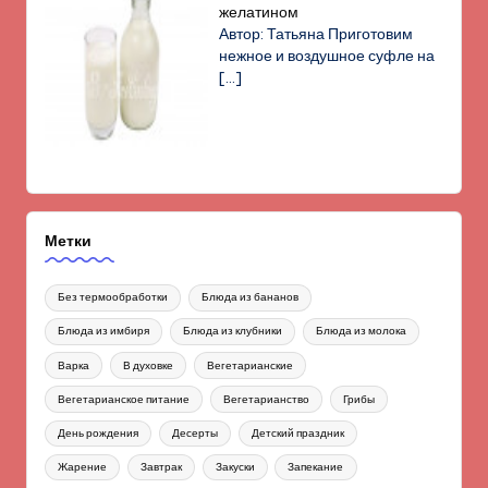
желатином
Автор: Татьяна Приготовим
нежное и воздушное суфле на
[…]
Метки
Без термообработки
Блюда из бананов
Блюда из имбиря
Блюда из клубники
Блюда из молока
Варка
В духовке
Вегетарианские
Вегетарианское питание
Вегетарианство
Грибы
День рождения
Десерты
Детский праздник
Жарение
Завтрак
Закуски
Запекание