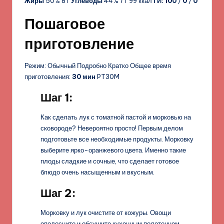
Жиры
50% 8 г
Углеводы
44% 7 г 99 ккал
ГИ:
100
/
0
/
0
Пошаговое
приготовление
Режим: Обычный Подробно Кратко Общее время
приготовления:
30 мин
PT30M
Шаг 1:
Как сделать лук с томатной пастой и морковью на
сковороде? Невероятно просто! Первым делом
подготовьте все необходимые продукты. Морковку
выберите ярко-оранжевого цвета. Именно такие
плоды сладкие и сочные, что сделает готовое
блюдо очень насыщенным и вкусным.
Шаг 2:
Морковку и лук очистите от кожуры. Овощи
ополосните и обсушите кухонным полотенцем,