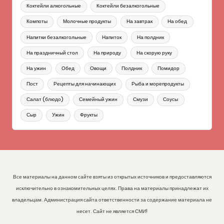
Коктейли алкогольные
Коктейли безалкогольные
Компоты
Молочные продукты
На завтрак
На обед
Напитки безалкогольные
Напиток
На полдник
На праздничный стол
На природу
На скорую руку
На ужин
Обед
Овощи
Полдник
Помидор
Пост
Рецепты для начинающих
Рыба и морепродукты
Салат (блюдо)
Семейный ужин
Смузи
Соусы
Сыр
Ужин
Фрукты
Все материалы на данном сайте взяты из открытых источников и предоставляются
исключительно в ознакомительных целях. Права на материалы принадлежат их
владельцам. Администрация сайта ответственности за содержание материала не
несет. Сайт не является СМИ!