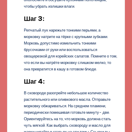
чтобы убрать излишки влаги.
Шаг 3:
Репчатый лук нарежьте тонкими перьями, а
морковку натрите на тёрке с крупными зубками.
Морковь допустимо измельчить тонкими
брусочками от руки или воспользоваться
овощерезкой для корейских салатов. Помните о том,
что если вы натрёте морковку слишком мелко, то
она превратится в кашу в готовом блюде.
Шаг 4:
В сковороде разогрейте небольшое количество
растительного или оливкового масла. Отправьте
морковку обжариваться. На среднем пламени,
периодически помешивая готовьте минуту- две.
Ориентируйтесь на то, что морковь должна стать
чуть мягкой. Как выбрать сковороду и масло для
жарки читайте в статьях на эти темы. Ссылки вы