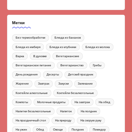
Метки
Без термообработки
Блюда из бананов
Блюда из имбиря
Блюда из клубники
Блюда из молока
Варка
В духовке
Вегетарианские
Вегетарианское питание
Вегетарианство
Грибы
День рождения
Десерты
Детский праздник
Жарение
Завтрак
Закуски
Запекание
Коктейли алкогольные
Коктейли безалкогольные
Компоты
Молочные продукты
На завтрак
На обед
Напитки безалкогольные
Напиток
На полдник
На праздничный стол
На природу
На скорую руку
На ужин
Обед
Овощи
Полдник
Помидор