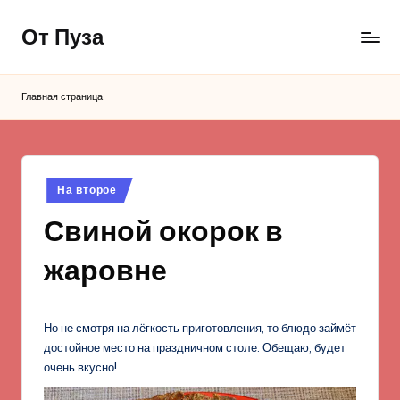
От Пуза
Перейти
к
Ну
содержимому
очень
Главная страница
вкусные
кулинарные
рецепты!
Опубликовано
На второе
в
Свиной окорок в
жаровне
Но не смотря на лёгкость приготовления, то блюдо займёт
достойное место на праздничном столе. Обещаю, будет
очень вкусно!