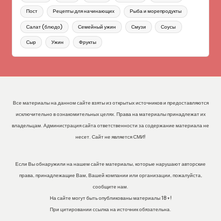
Пост
Рецепты для начинающих
Рыба и морепродукты
Салат (блюдо)
Семейный ужин
Смузи
Соусы
Сыр
Ужин
Фрукты
Все материалы на данном сайте взяты из открытых источников и предоставляются
исключительно в ознакомительных целях. Права на материалы принадлежат их
владельцам. Администрация сайта ответственности за содержание материала не
несет. Сайт не является СМИ!
Если Вы обнаружили на нашем сайте материалы, которые нарушают авторские
права, принадлежащие Вам, Вашей компании или организации, пожалуйста,
сообщите нам.
На сайте могут быть опубликованы материалы 18+!
При цитировании ссылка на источник обязательна.