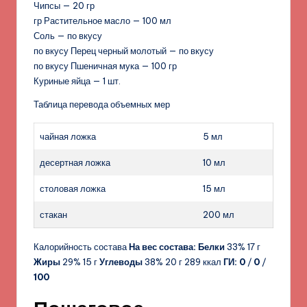
Чипсы — 20 гр
гр Растительное масло — 100 мл
Соль — по вкусу
по вкусу Перец черный молотый — по вкусу
по вкусу Пшеничная мука — 100 гр
Куриные яйца — 1 шт.
Таблица перевода объемных мер
чайная ложка
5 мл
десертная ложка
10 мл
столовая ложка
15 мл
стакан
200 мл
Калорийность состава
На вес состава:
Белки
33% 17 г
Жиры
29% 15 г
Углеводы
38% 20 г 289 ккал
ГИ:
0
/
0
/
100