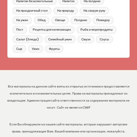
Напитки безалкогольные
Напиток
На полдник
На праздничный стол
На природу
На скорую руку
На ужин
Обед
Овощи
Полдник
Помидор
Пост
Рецепты для начинающих
Рыба и морепродукты
Салат (блюдо)
Семейный ужин
Смузи
Соусы
Сыр
Ужин
Фрукты
Все материалы на данном сайте взяты из открытых источников и предоставляются
исключительно в ознакомительных целях. Права на материалы принадлежат их
владельцам. Администрация сайта ответственности за содержание материала не
несет. Сайт не является СМИ!
Если Вы обнаружили на нашем сайте материалы, которые нарушают авторские
права, принадлежащие Вам, Вашей компании или организации, пожалуйста,