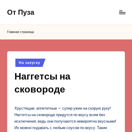
От Пуза
Перейти
к
Ну
содержимому
очень
Главная страница
вкусные
кулинарные
рецепты!
Опубликовано
На закуску
в
Наггетсы на
сковороде
Хрустящие, аппетитные — супер ужин на скорую руку!
Наггетсы на сковороде придутся по вкусу всем без
исключения, ведь они получаются невероятно вкусными!
Их можно подавать с любым соусом по вкусу. Такие