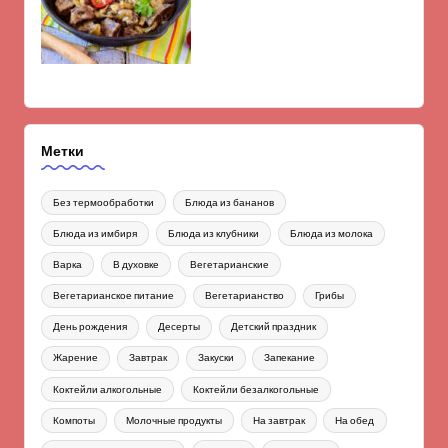
Метки
Без термообработки
Блюда из бананов
Блюда из имбиря
Блюда из клубники
Блюда из молока
Варка
В духовке
Вегетарианские
Вегетарианское питание
Вегетарианство
Грибы
День рождения
Десерты
Детский праздник
Жарение
Завтрак
Закуски
Запекание
Коктейли алкогольные
Коктейли безалкогольные
Компоты
Молочные продукты
На завтрак
На обед