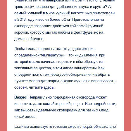
Знаете ли вы, что панировка из чипсов – это популярный
трюк шеф-поваров для добавления вкуса и хруста? А
самый большой в мире куриный наггетс был приготовлен
в 2013 году и весил более 50 кг! Приготовление на
сковороде позволяет добиться той самой румяной
корочки, которую мы так любим в фастфуде, но на
домашней кухне.
Любые масла полезны только до достижения
определённой температуры — точки дымления, при
которой масло начинает гореть и в нём образуются
токсичные вещества, в том числе канцерогены. Как
определиться с температурой обжаривания и выбрать
лучшее масло для жарки, а какое лучше не использовать
совсем, читайте здесь.
Важно!
Неправильно подобранная сковорода может
испортить даже самый хороший рецепт. Все подробности,
как выбрать идеальную сковородку для разных блюд
читай здесь.
Если вы используете готовые смеси специй, обязательно