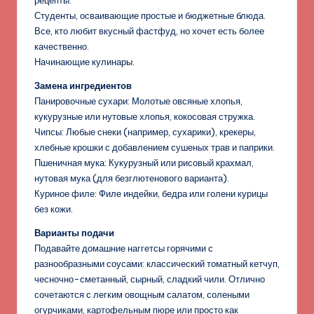
рецепты.
Студенты, осваивающие простые и бюджетные блюда.
Все, кто любит вкусный фастфуд, но хочет есть более
качественно.
Начинающие кулинары.
Замена ингредиентов
Панировочные сухари: Молотые овсяные хлопья,
кукурузные или нутовые хлопья, кокосовая стружка.
Чипсы: Любые снеки (например, сухарики), крекеры,
хлебные крошки с добавлением сушеных трав и паприки.
Пшеничная мука: Кукурузный или рисовый крахмал,
нутовая мука (для безглютенового варианта).
Куриное филе: Филе индейки, бедра или голени курицы
без кожи.
Варианты подачи
Подавайте домашние наггетсы горячими с
разнообразными соусами: классический томатный кетчуп,
чесночно-сметанный, сырный, сладкий чили. Отлично
сочетаются с легким овощным салатом, солеными
огурчиками, картофельным пюре или просто как