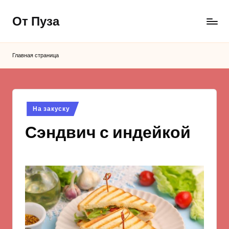
От Пуза
Перейти
к
Ну
содержимому
очень
Главная страница
вкусные
кулинарные
рецепты!
Опубликовано
На закуску
в
Сэндвич с индейкой