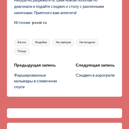
диагонали и подайте сэндвич к столу с различными
напитками. Приятного вам аппетита!
Источник:
povar.ru
Метки:
Батон
Индейка
На завтрак
На полдник
Птица
Навигация
Предыдущая запись
Следующая запись
Фаршированные
Сэндвич в аэрогриле
записи
кальмары в сливочном
соусе