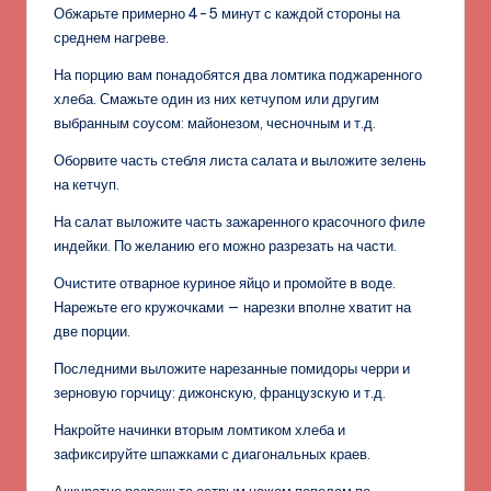
Обжарьте примерно 4-5 минут с каждой стороны на
среднем нагреве.
На порцию вам понадобятся два ломтика поджаренного
хлеба. Смажьте один из них кетчупом или другим
выбранным соусом: майонезом, чесночным и т.д.
Оборвите часть стебля листа салата и выложите зелень
на кетчуп.
На салат выложите часть зажаренного красочного филе
индейки. По желанию его можно разрезать на части.
Очистите отварное куриное яйцо и промойте в воде.
Нарежьте его кружочками — нарезки вполне хватит на
две порции.
Последними выложите нарезанные помидоры черри и
зерновую горчицу: дижонскую, французскую и т.д.
Накройте начинки вторым ломтиком хлеба и
зафиксируйте шпажками с диагональных краев.
Аккуратно разрежьте острым ножом пополам по