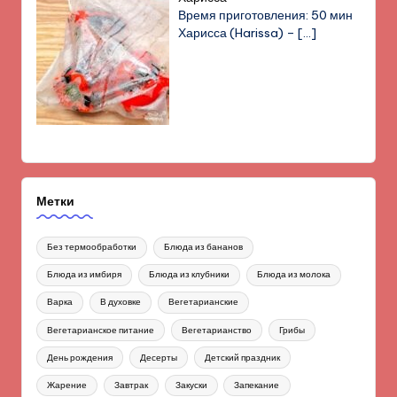
Время приготовления: 50 мин
Харисса (Harissa) –
[…]
Метки
Без термообработки
Блюда из бананов
Блюда из имбиря
Блюда из клубники
Блюда из молока
Варка
В духовке
Вегетарианские
Вегетарианское питание
Вегетарианство
Грибы
День рождения
Десерты
Детский праздник
Жарение
Завтрак
Закуски
Запекание