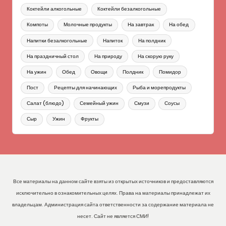
Коктейли алкогольные
Коктейли безалкогольные
Компоты
Молочные продукты
На завтрак
На обед
Напитки безалкогольные
Напиток
На полдник
На праздничный стол
На природу
На скорую руку
На ужин
Обед
Овощи
Полдник
Помидор
Пост
Рецепты для начинающих
Рыба и морепродукты
Салат (блюдо)
Семейный ужин
Смузи
Соусы
Сыр
Ужин
Фрукты
Все материалы на данном сайте взяты из открытых источников и предоставляются
исключительно в ознакомительных целях. Права на материалы принадлежат их
владельцам. Администрация сайта ответственности за содержание материала не
несет. Сайт не является СМИ!