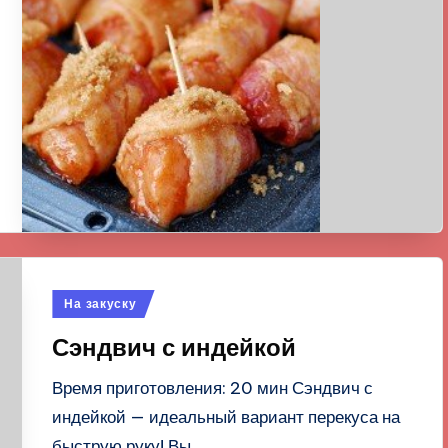
Опубликовано
На закуску
в
Сэндвич с индейкой
Время приготовления: 20 мин Сэндвич с
индейкой — идеальный вариант перекуса на
быструю руку! Вы…