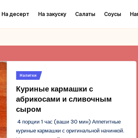
На десерт
На закуску
Салаты
Соусы
На
Опубликовано
Напитки
в
Куриные кармашки с
абрикосами и сливочным
сыром
4 порции 1 час (ваши 30 мин) Аппетитные
куриные кармашки с оригинальной начинкой.