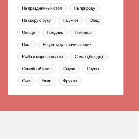
На праздничный стол
На природу
На скорую руку
На ужин
Обед
Овощи
Полдник
Помидор
Пост
Рецепты для начинающих
Рыба и морепродукты
Салат (блюдо)
Семейный ужин
Смузи
Соусы
Сыр
Ужин
Фрукты