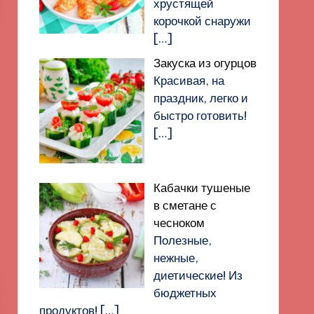
хрустящей
корочкой снаружи
[…]
Закуска из огурцов
Красивая, на
праздник, легко и
быстро готовить!
[…]
Кабачки тушеные
в сметане с
чесноком
Полезные,
нежные,
диетические! Из
бюджетных
продуктов!
[…]