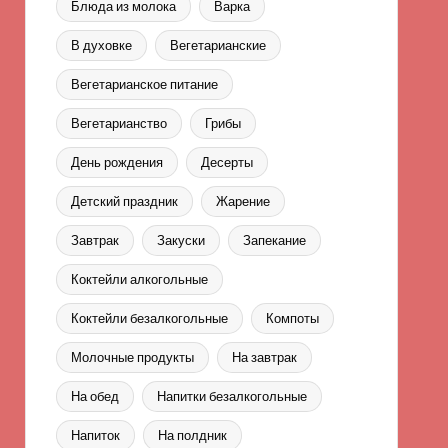
Блюда из молока
Варка
В духовке
Вегетарианские
Вегетарианское питание
Вегетарианство
Грибы
День рождения
Десерты
Детский праздник
Жарение
Завтрак
Закуски
Запекание
Коктейли алкогольные
Коктейли безалкогольные
Компоты
Молочные продукты
На завтрак
На обед
Напитки безалкогольные
Напиток
На полдник