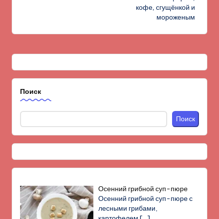
записи
кофе, сгущёнкой и
мороженым
Поиск
Поиск
Осенний грибной суп-пюре
Осенний грибной суп-пюре с
лесными грибами,
картофелем
[…]