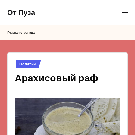
От Пуза
Перейти
к
Ну
содержимому
очень
Главная страница
вкусные
кулинарные
рецепты!
Опубликовано
Напитки
в
Арахисовый раф