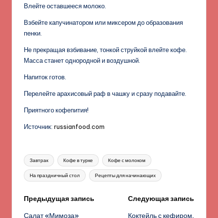
Влейте оставшееся молоко.
Взбейте капучинатором или миксером до образования
пенки.
Не прекращая взбивание, тонкой струйкой влейте кофе.
Масса станет однородной и воздушной.
Напиток готов.
Перелейте арахисовый раф в чашку и сразу подавайте.
Приятного кофепития!
Источник:
russianfood.com
Метки:
Завтрак
Кофе в турке
Кофе с молоком
На праздничный стол
Рецепты для начинающих
Навигация
Предыдущая запись
Следующая запись
Салат «Мимоза»
Коктейль с кефиром,