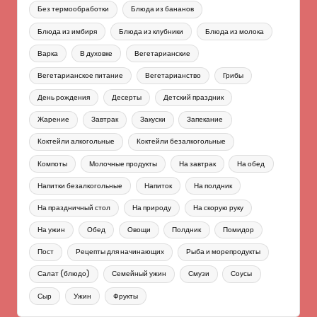
Без термообработки
Блюда из бананов
Блюда из имбиря
Блюда из клубники
Блюда из молока
Варка
В духовке
Вегетарианские
Вегетарианское питание
Вегетарианство
Грибы
День рождения
Десерты
Детский праздник
Жарение
Завтрак
Закуски
Запекание
Коктейли алкогольные
Коктейли безалкогольные
Компоты
Молочные продукты
На завтрак
На обед
Напитки безалкогольные
Напиток
На полдник
На праздничный стол
На природу
На скорую руку
На ужин
Обед
Овощи
Полдник
Помидор
Пост
Рецепты для начинающих
Рыба и морепродукты
Салат (блюдо)
Семейный ужин
Смузи
Соусы
Сыр
Ужин
Фрукты