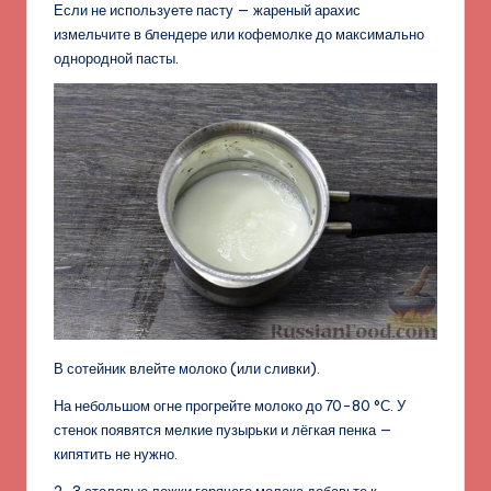
Если не используете пасту — жареный арахис
измельчите в блендере или кофемолке до максимально
однородной пасты.
В сотейник влейте молоко (или сливки).
На небольшом огне прогрейте молоко до 70-80 °С. У
стенок появятся мелкие пузырьки и лёгкая пенка —
кипятить не нужно.
2-3 столовые ложки горячего молока добавьте к