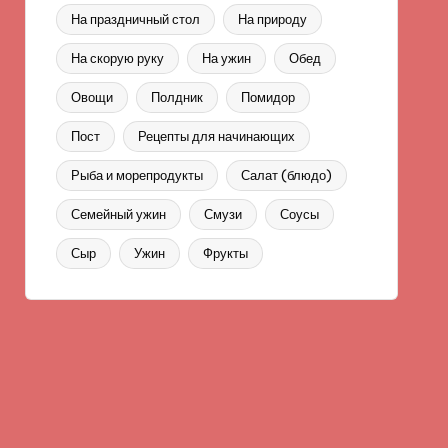
На праздничный стол
На природу
На скорую руку
На ужин
Обед
Овощи
Полдник
Помидор
Пост
Рецепты для начинающих
Рыба и морепродукты
Салат (блюдо)
Семейный ужин
Смузи
Соусы
Сыр
Ужин
Фрукты