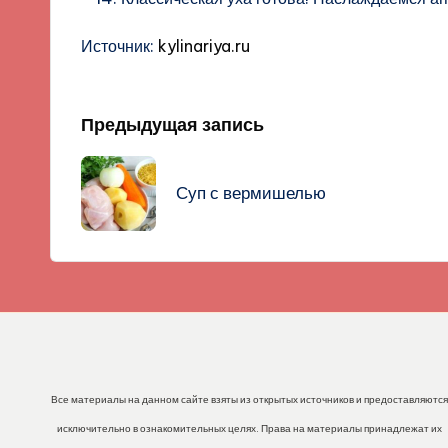
Источник:
kylinariya.ru
Навигация
Предыдущая запись
записи
Суп с вермишелью
Все материалы на данном сайте взяты из открытых источников и предоставляются
исключительно в ознакомительных целях. Права на материалы принадлежат их