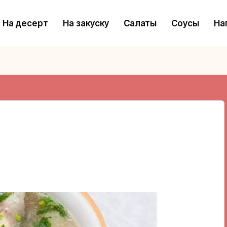
На десерт
На закуску
Салаты
Соусы
На