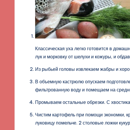
Классическая уха легко готовится в домаш
лук и морковку от шелухи и кожуры, и обда
Из рыбьей головы извлекаем жабры и хор
В объемную кастрюлю опускаем подготовле
фильтрованную воду и помещаем на средни
Промываем остальные обрезки. С хвостика
Чистим картофель при помощи экономки, к
луковицу помельче. 2 столовые ложки кук