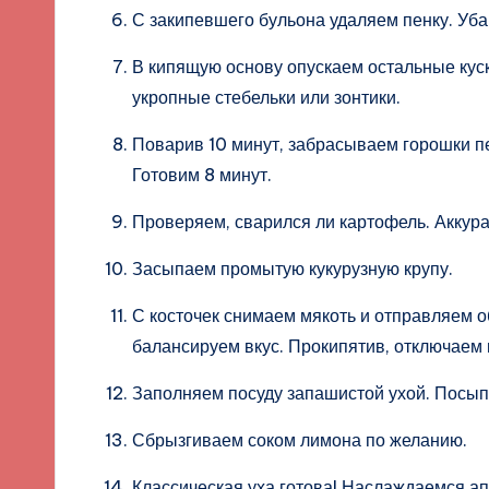
С закипевшего бульона удаляем пенку. Уба
В кипящую основу опускаем остальные ку
укропные стебельки или зонтики.
Поварив 10 минут, забрасываем горошки пе
Готовим 8 минут.
Проверяем, сварился ли картофель. Аккура
Засыпаем промытую кукурузную крупу.
С косточек снимаем мякоть и отправляем о
балансируем вкус. Прокипятив, отключаем 
Заполняем посуду запашистой ухой. Посы
Сбрызгиваем соком лимона по желанию.
Классическая уха готова! Наслаждаемся а