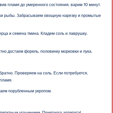
вив пламя до умеренного состояния, варим 10 минут.
ски рыбы. Забрасываем овощную нарезку и промытые
рца и семена тмина. Кладем соль и лаврушку.
тно достаем форель, половинку морковки и лука.
братно. Проверяем на соль. Если потребуется,
пламя.
паем порубленным укропом.
ппетитным угощением. Приятного аппетита!