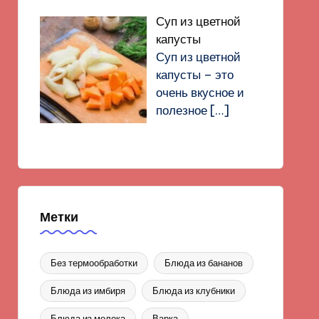
Суп из цветной
капусты
Суп из цветной
капусты – это
очень вкусное и
полезное
[…]
Метки
Без термообработки
Блюда из бананов
Блюда из имбиря
Блюда из клубники
Блюда из молока
Варка