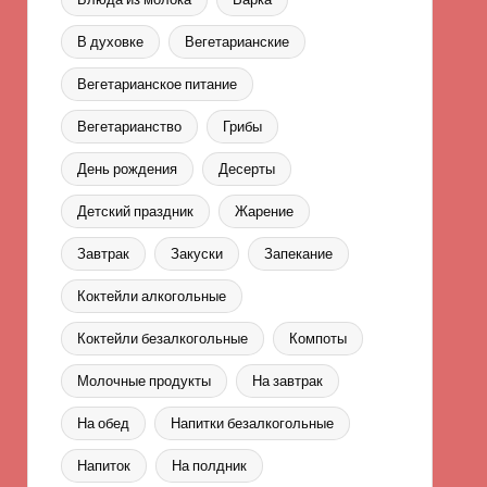
В духовке
Вегетарианские
Вегетарианское питание
Вегетарианство
Грибы
День рождения
Десерты
Детский праздник
Жарение
Завтрак
Закуски
Запекание
Коктейли алкогольные
Коктейли безалкогольные
Компоты
Молочные продукты
На завтрак
На обед
Напитки безалкогольные
Напиток
На полдник