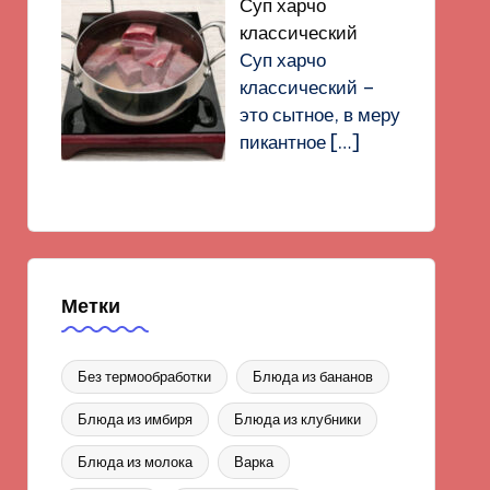
Суп харчо
классический
Суп харчо
классический –
это сытное, в меру
пикантное
[…]
Метки
Без термообработки
Блюда из бананов
Блюда из имбиря
Блюда из клубники
Блюда из молока
Варка