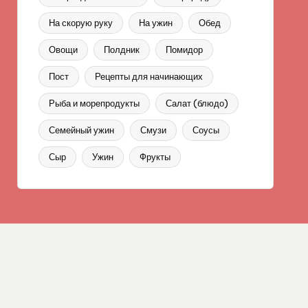
На скорую руку
На ужин
Обед
Овощи
Полдник
Помидор
Пост
Рецепты для начинающих
Рыба и морепродукты
Салат (блюдо)
Семейный ужин
Смузи
Соусы
Сыр
Ужин
Фрукты