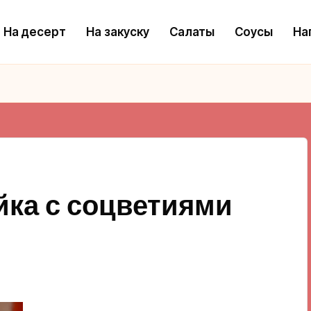
На десерт
На закуску
Салаты
Соусы
На
йка с соцветиями