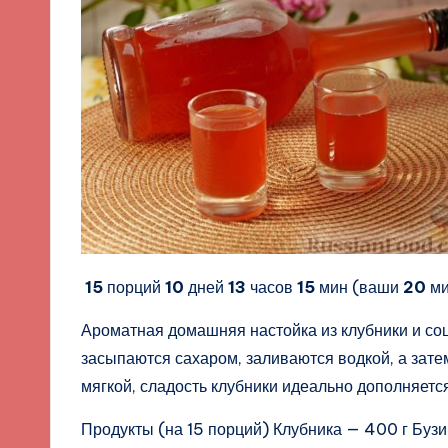
15
порций
10
дней
13
часов
15
мин (ваши
20
ми
Ароматная домашняя настойка из клубники и соц
засыпаются сахаром, заливаются водкой, а зате
мягкой, сладость клубники идеально дополняетс
Продукты (на 15 порций) Клубника — 400 г Буз