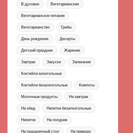
В духовке
Вегетарианские
Вегетарианское питание
Вегетарианство
Грибы
День рождения
Десерты
Детский праздник
Жарение
Завтрак
Закуски
Запекание
Коктейли алкогольные
Коктейли безалкогольные
Компоты
Молочные продукты
На завтрак
На обед
Напитки безалкогольные
Напиток
На полдник
На праздничный стол
На природу