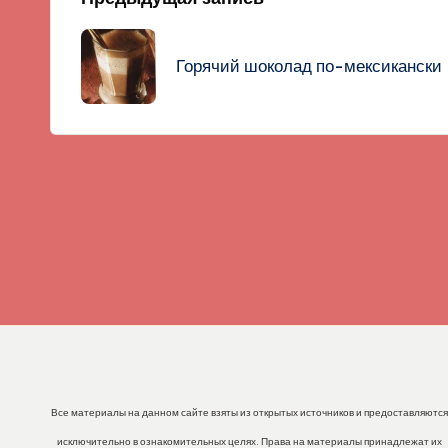
Навигация
записи
Горячий шоколад по-мексикански
Все материалы на данном сайте взяты из открытых источников и предоставляются
исключительно в ознакомительных целях. Права на материалы принадлежат их