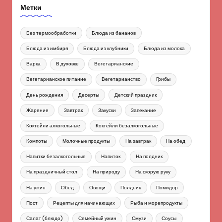
Метки
Без термообработки
Блюда из бананов
Блюда из имбиря
Блюда из клубники
Блюда из молока
Варка
В духовке
Вегетарианские
Вегетарианское питание
Вегетарианство
Грибы
День рождения
Десерты
Детский праздник
Жарение
Завтрак
Закуски
Запекание
Коктейли алкогольные
Коктейли безалкогольные
Компоты
Молочные продукты
На завтрак
На обед
Напитки безалкогольные
Напиток
На полдник
На праздничный стол
На природу
На скорую руку
На ужин
Обед
Овощи
Полдник
Помидор
Пост
Рецепты для начинающих
Рыба и морепродукты
Салат (блюдо)
Семейный ужин
Смузи
Соусы