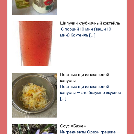
Шипучий клубничный коктейль
6 порций 10 мин (ваши 10
мин) Коктейль
[…]
Постные щи из квашеной
капусты
Постные щи из квашеной
капусты — это безумно вкусное
[…]
Соус «Баже»
Ингредиенты Орехи грецкие —