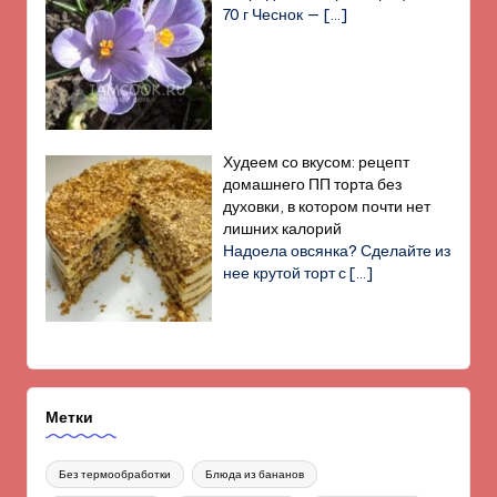
70 г Чеснок —
[…]
Худеем со вкусом: рецепт
домашнего ПП торта без
духовки, в котором почти нет
лишних калорий
Надоела овсянка? Сделайте из
нее крутой торт с
[…]
Метки
Без термообработки
Блюда из бананов