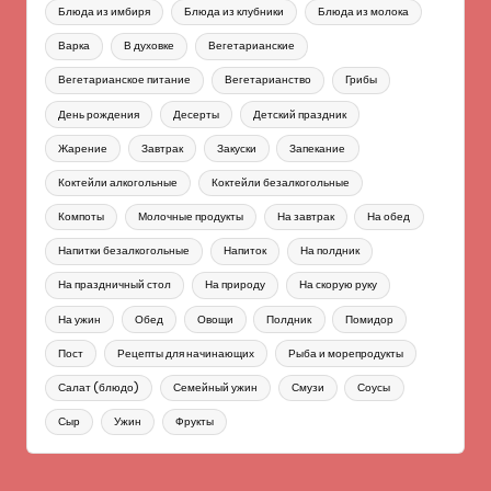
Блюда из имбиря
Блюда из клубники
Блюда из молока
Варка
В духовке
Вегетарианские
Вегетарианское питание
Вегетарианство
Грибы
День рождения
Десерты
Детский праздник
Жарение
Завтрак
Закуски
Запекание
Коктейли алкогольные
Коктейли безалкогольные
Компоты
Молочные продукты
На завтрак
На обед
Напитки безалкогольные
Напиток
На полдник
На праздничный стол
На природу
На скорую руку
На ужин
Обед
Овощи
Полдник
Помидор
Пост
Рецепты для начинающих
Рыба и морепродукты
Салат (блюдо)
Семейный ужин
Смузи
Соусы
Сыр
Ужин
Фрукты