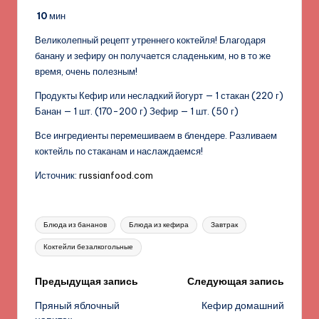
10
мин
Великолепный рецепт утреннего коктейля! Благодаря
банану и зефиру он получается сладеньким, но в то же
время, очень полезным!
Продукты Кефир или несладкий йогурт — 1 стакан (220 г)
Банан — 1 шт. (170-200 г) Зефир — 1 шт. (50 г)
Все ингредиенты перемешиваем в блендере. Разливаем
коктейль по стаканам и наслаждаемся!
Источник:
russianfood.com
Метки:
Блюда из бананов
Блюда из кефира
Завтрак
Коктейли безалкогольные
Навигация
Предыдущая запись
Следующая запись
Пряный яблочный
Кефир домашний
записи