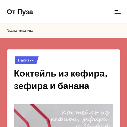
От Пуза
Перейти
к
Ну
содержимому
очень
Главная страница
вкусные
кулинарные
рецепты!
Опубликовано
Напитки
в
Коктейль из кефира,
зефира и банана