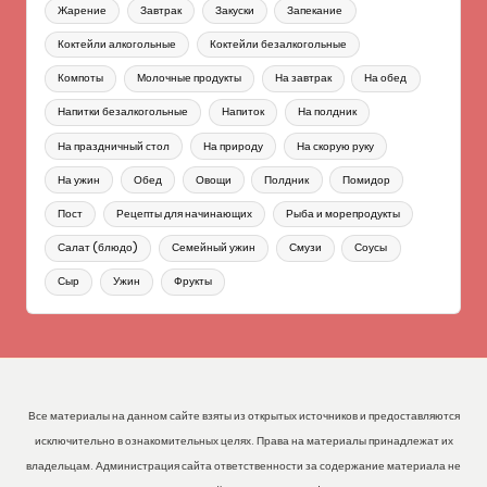
Жарение
Завтрак
Закуски
Запекание
Коктейли алкогольные
Коктейли безалкогольные
Компоты
Молочные продукты
На завтрак
На обед
Напитки безалкогольные
Напиток
На полдник
На праздничный стол
На природу
На скорую руку
На ужин
Обед
Овощи
Полдник
Помидор
Пост
Рецепты для начинающих
Рыба и морепродукты
Салат (блюдо)
Семейный ужин
Смузи
Соусы
Сыр
Ужин
Фрукты
Все материалы на данном сайте взяты из открытых источников и предоставляются
исключительно в ознакомительных целях. Права на материалы принадлежат их
владельцам. Администрация сайта ответственности за содержание материала не