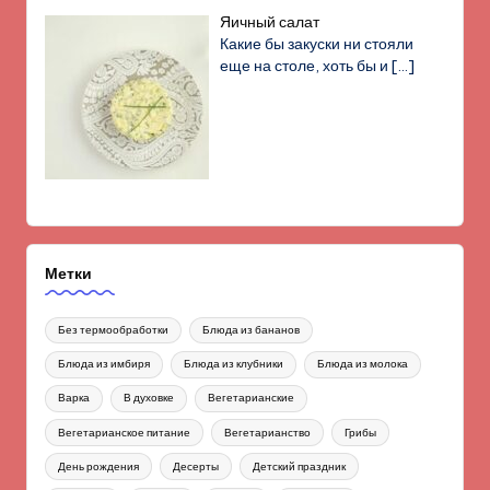
Яичный салат
Какие бы закуски ни стояли
еще на столе, хоть бы и
[…]
Метки
Без термообработки
Блюда из бананов
Блюда из имбиря
Блюда из клубники
Блюда из молока
Варка
В духовке
Вегетарианские
Вегетарианское питание
Вегетарианство
Грибы
День рождения
Десерты
Детский праздник