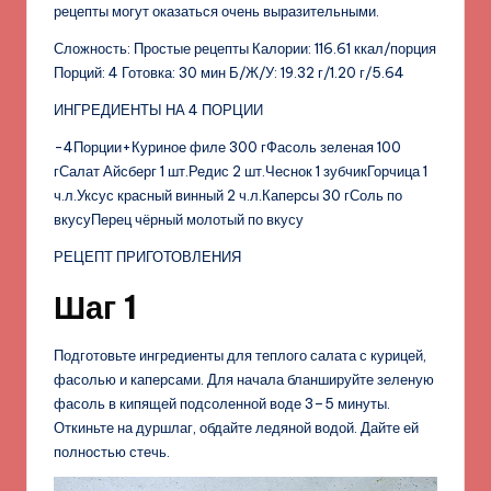
рецепты могут оказаться очень выразительными.
Сложность: Простые рецепты Калории: 116.61 ккал/порция
Порций: 4 Готовка: 30 мин Б/Ж/У: 19.32 г/1.20 г/5.64
ИНГРЕДИЕНТЫ НА 4 ПОРЦИИ
-4Порции+Куриное филе 300 гФасоль зеленая 100
гСалат Айсберг 1 шт.Редис 2 шт.Чеснок 1 зубчикГорчица 1
ч.л.Уксус красный винный 2 ч.л.Каперсы 30 гСоль по
вкусуПерец чёрный молотый по вкусу
РЕЦЕПТ ПРИГОТОВЛЕНИЯ
Шаг 1
Подготовьте ингредиенты для теплого салата с курицей,
фасолью и каперсами. Для начала бланшируйте зеленую
фасоль в кипящей подсоленной воде 3–5 минуты.
Откиньте на дуршлаг, обдайте ледяной водой. Дайте ей
полностью стечь.