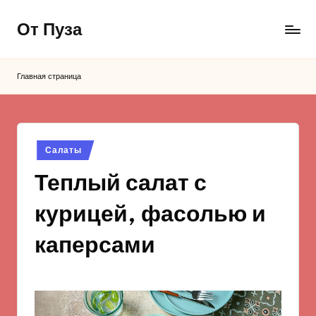
От Пуза
Перейти
к
Ну
содержимому
очень
Главная страница
вкусные
кулинарные
рецепты!
Опубликовано
Салаты
в
Теплый салат с
курицей, фасолью и
каперсами