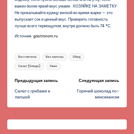
важен более яркий вкус умами. ХОЗЯЙКЕ НА ЗАМЕТКУ
Не прокалывайте курицу вилкой во время жарки — это
выпускает сок и ценный вкус. Проверять готовность
лучше всего термощупом, внутри должно быть 74 °C.
Источник:
gastronom.ru
Метки:
Без глютена
Без лактозы
Обед
Салат (блюдо)
Ужин
Навигация
Предыдущая запись
Следующая запись
Салат с грибами и
Горячий шоколад по-
записи
лапшой
мексикански