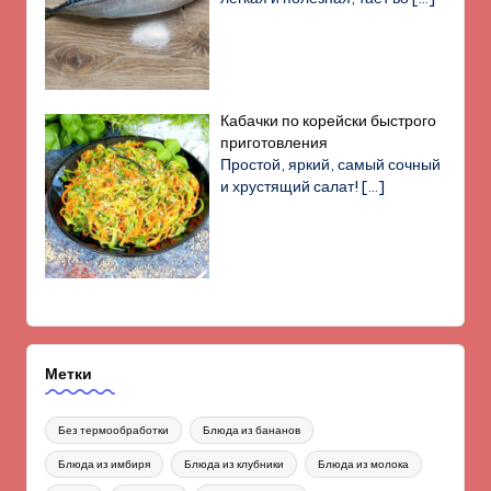
Кабачки по корейски быстрого
приготовления
Простой, яркий, самый сочный
и хрустящий салат!
[…]
Метки
Без термообработки
Блюда из бананов
Блюда из имбиря
Блюда из клубники
Блюда из молока