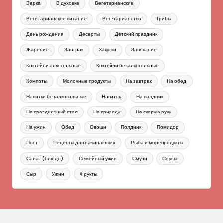
Варка
В духовке
Вегетарианские
Вегетарианское питание
Вегетарианство
Грибы
День рождения
Десерты
Детский праздник
Жарение
Завтрак
Закуски
Запекание
Коктейли алкогольные
Коктейли безалкогольные
Компоты
Молочные продукты
На завтрак
На обед
Напитки безалкогольные
Напиток
На полдник
На праздничный стол
На природу
На скорую руку
На ужин
Обед
Овощи
Полдник
Помидор
Пост
Рецепты для начинающих
Рыба и морепродукты
Салат (блюдо)
Семейный ужин
Смузи
Соусы
Сыр
Ужин
Фрукты