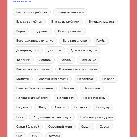
Без термообработки
Блюда из бананов
Блюда из имбиря
Блюда из клубники
Блюда из молока
Варка
В духовке
Вегетарианские
Вегетарианское питание
Вегетарианство
Грибы
День рождения
Десерты
Детский праздник
Жарение
Завтрак
Закуски
Запекание
Коктейли алкогольные
Коктейли безалкогольные
Компоты
Молочные продукты
На завтрак
На обед
Напитки безалкогольные
Напиток
На полдник
На праздничный стол
На природу
На скорую руку
На ужин
Обед
Овощи
Полдник
Помидор
Пост
Рецепты для начинающих
Рыба и морепродукты
Салат (блюдо)
Семейный ужин
Смузи
Соусы
Сыр
Ужин
Фрукты