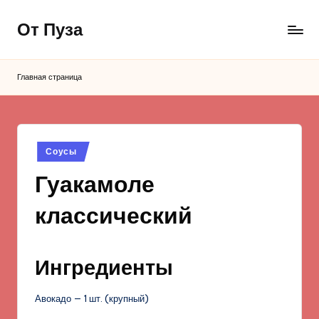
От Пуза
Перейти
к
Ну
содержимому
очень
Главная страница
вкусные
кулинарные
рецепты!
Опубликовано
Соусы
в
Гуакамоле
классический
Ингредиенты
Авокадо — 1 шт. (крупный)