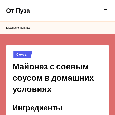
От Пуза
Перейти
к
Ну
содержимому
очень
Главная страница
вкусные
кулинарные
рецепты!
Опубликовано
Соусы
в
Майонез с соевым
соусом в домашних
условиях
Ингредиенты