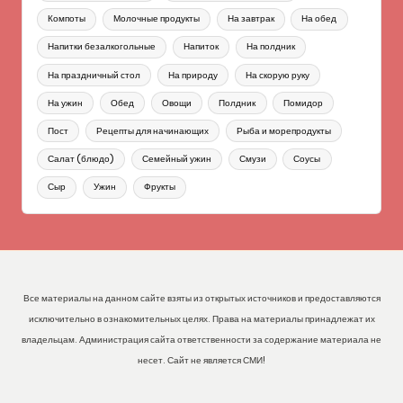
Компоты
Молочные продукты
На завтрак
На обед
Напитки безалкогольные
Напиток
На полдник
На праздничный стол
На природу
На скорую руку
На ужин
Обед
Овощи
Полдник
Помидор
Пост
Рецепты для начинающих
Рыба и морепродукты
Салат (блюдо)
Семейный ужин
Смузи
Соусы
Сыр
Ужин
Фрукты
Все материалы на данном сайте взяты из открытых источников и предоставляются
исключительно в ознакомительных целях. Права на материалы принадлежат их
владельцам. Администрация сайта ответственности за содержание материала не
несет. Сайт не является СМИ!