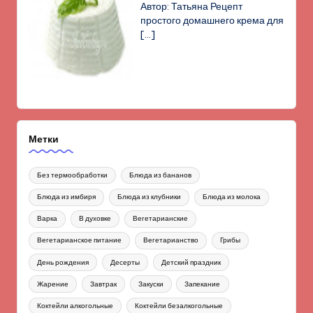
Автор: Татьяна Рецепт
простого домашнего крема для
[…]
Метки
Без термообработки
Блюда из бананов
Блюда из имбиря
Блюда из клубники
Блюда из молока
Варка
В духовке
Вегетарианские
Вегетарианское питание
Вегетарианство
Грибы
День рождения
Десерты
Детский праздник
Жарение
Завтрак
Закуски
Запекание
Коктейли алкогольные
Коктейли безалкогольные