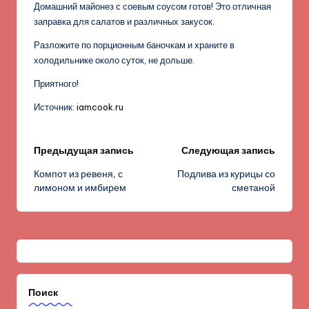
Домашний майонез с соевым соусом готов! Это отличная
заправка для салатов и различных закусок.
Разложите по порционным баночкам и храните в
холодильнике около суток, не дольше.
Приятного!
Источник:
iamcook.ru
Навигация
Предыдущая запись
Следующая запись
Компот из ревеня, с
Подлива из курицы со
записи
лимоном и имбирем
сметаной
Поиск