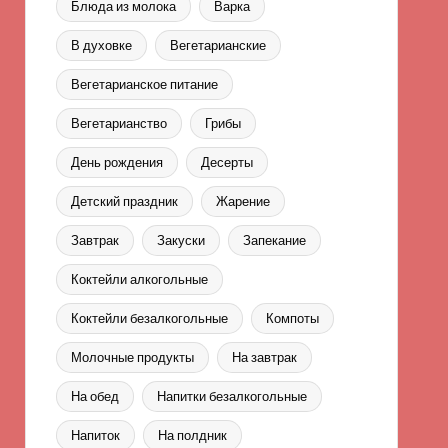
Блюда из молока
Варка
В духовке
Вегетарианские
Вегетарианское питание
Вегетарианство
Грибы
День рождения
Десерты
Детский праздник
Жарение
Завтрак
Закуски
Запекание
Коктейли алкогольные
Коктейли безалкогольные
Компоты
Молочные продукты
На завтрак
На обед
Напитки безалкогольные
Напиток
На полдник