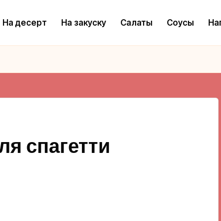
На десерт
На закуску
Салаты
Соусы
На
ля спагетти