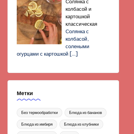
Солянка с
колбасой и
картошкой
классическая
Солянка с
колбасой,
солеными
огурцами с картошкой
[…]
Метки
Без термообработки
Блюда из бананов
Блюда из имбиря
Блюда из клубники