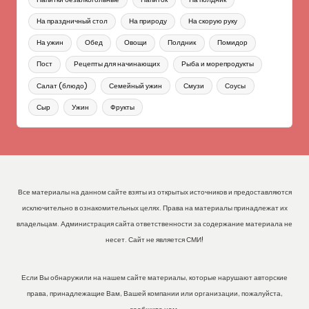
На праздничный стол
На природу
На скорую руку
На ужин
Обед
Овощи
Полдник
Помидор
Пост
Рецепты для начинающих
Рыба и морепродукты
Салат (блюдо)
Семейный ужин
Смузи
Соусы
Сыр
Ужин
Фрукты
Все материалы на данном сайте взяты из открытых источников и предоставляются
исключительно в ознакомительных целях. Права на материалы принадлежат их
владельцам. Администрация сайта ответственности за содержание материала не
несет. Сайт не является СМИ!
Если Вы обнаружили на нашем сайте материалы, которые нарушают авторские
права, принадлежащие Вам, Вашей компании или организации, пожалуйста,