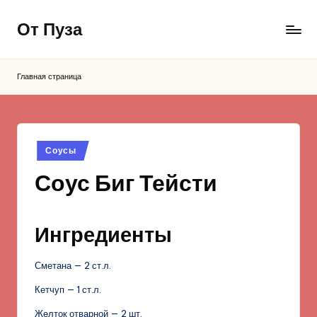
От Пуза
Перейти
к
Ну
содержимому
очень
Главная страница
вкусные
кулинарные
рецепты!
Опубликовано
Соусы
в
Соус Биг Тейсти
Ингредиенты
Сметана — 2 ст.л.
Кетчуп — 1 ст.л.
Желток отварной — 2 шт.