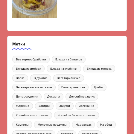
Метки
Без термообработки
Блюда из бананов
Блюда из имбиря
Блюда из клубники
Блюда из молока
Варка
В духовке
Вегетарианские
Вегетарианское питание
Вегетарианство
Грибы
День рождения
Десерты
Детский праздник
Жарение
Завтрак
Закуски
Запекание
Коктейли алкогольные
Коктейли безалкогольные
Компоты
Молочные продукты
На завтрак
На обед
Напитки безалкогольные
Напиток
На полдник