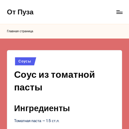
От Пуза
Перейти
к
Ну
содержимому
очень
Главная страница
вкусные
кулинарные
рецепты!
Опубликовано
Соусы
в
Соус из томатной
пасты
Ингредиенты
Томатная паста — 1.5 ст.л.