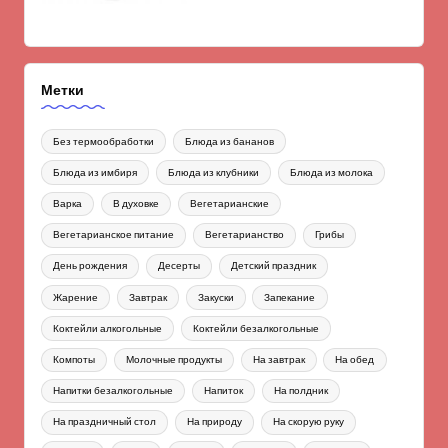
Метки
Без термообработки
Блюда из бананов
Блюда из имбиря
Блюда из клубники
Блюда из молока
Варка
В духовке
Вегетарианские
Вегетарианское питание
Вегетарианство
Грибы
День рождения
Десерты
Детский праздник
Жарение
Завтрак
Закуски
Запекание
Коктейли алкогольные
Коктейли безалкогольные
Компоты
Молочные продукты
На завтрак
На обед
Напитки безалкогольные
Напиток
На полдник
На праздничный стол
На природу
На скорую руку