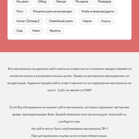
На ужин
Обед
Овощи
Полдник
Помидор
Пост
Рецепты для начинающих
Рыба и морепродукты
Салат (блюдо)
Семейный ужин
Смузи
Соусы
Сыр
Ужин
Фрукты
Все материалы на данном сайте взяты из открытых источников и предоставляются
исключительно в ознакомительных целях. Права на материалы принадлежат их
владельцам. Администрация сайта ответственности за содержание материала не
несет. Сайт не является СМИ!
Если Вы обнаружили на нашем сайте материалы, которые нарушают авторские
права, принадлежащие Вам, Вашей компании или организации, пожалуйста,
сообщите нам.
На сайте могут быть опубликованы материалы 18+!
При цитировании ссылка на источник обязательна.