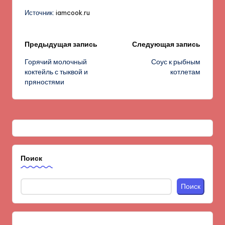
Источник:
iamcook.ru
Навигация
Предыдущая запись
Следующая запись
Горячий молочный
Соус к рыбным
записи
коктейль с тыквой и
котлетам
пряностями
Поиск
Поиск