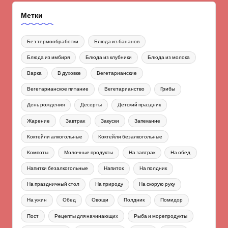
Метки
Без термообработки
Блюда из бананов
Блюда из имбиря
Блюда из клубники
Блюда из молока
Варка
В духовке
Вегетарианские
Вегетарианское питание
Вегетарианство
Грибы
День рождения
Десерты
Детский праздник
Жарение
Завтрак
Закуски
Запекание
Коктейли алкогольные
Коктейли безалкогольные
Компоты
Молочные продукты
На завтрак
На обед
Напитки безалкогольные
Напиток
На полдник
На праздничный стол
На природу
На скорую руку
На ужин
Обед
Овощи
Полдник
Помидор
Пост
Рецепты для начинающих
Рыба и морепродукты