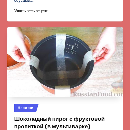
соусами.…
Узнать весь рецепт
Опубликовано
Напитки
в
Шоколадный пирог с фруктовой
пропиткой (в мультиварке)