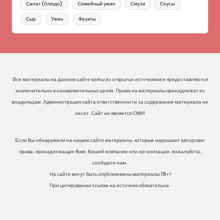
Салат (блюдо)
Семейный ужин
Смузи
Соусы
Сыр
Ужин
Фрукты
Все материалы на данном сайте взяты из открытых источников и предоставляются
исключительно в ознакомительных целях. Права на материалы принадлежат их
владельцам. Администрация сайта ответственности за содержание материала не
несет. Сайт не является СМИ!
Если Вы обнаружили на нашем сайте материалы, которые нарушают авторские
права, принадлежащие Вам, Вашей компании или организации, пожалуйста,
сообщите нам.
На сайте могут быть опубликованы материалы 18+!
При цитировании ссылка на источник обязательна.