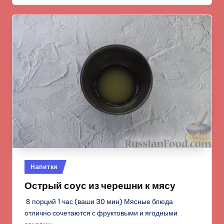
Опубликовано
Напитки
в
Острый соус из черешни к мясу
8 порций 1 час (ваши 30 мин) Мясные блюда
отлично сочетаются с фруктовыми и ягодными