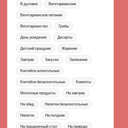
В духовке
Вегетарианские
Вегетарианское питание
Вегетарианство
Грибы
День рождения
Десерты
Детский праздник
Жарение
Завтрак
Закуски
Запекание
Коктейли алкогольные
Коктейли безалкогольные
Компоты
Молочные продукты
На завтрак
На обед
Напитки безалкогольные
Напиток
На полдник
На праздничный стол
На природу