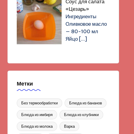
Соус для салата
«Цезарь»
Ингредиенты
Оливковое масло
— 80-100 мл
Яйцо
[…]
Метки
Без термообработки
Блюда из бананов
Блюда из имбиря
Блюда из клубники
Блюда из молока
Варка