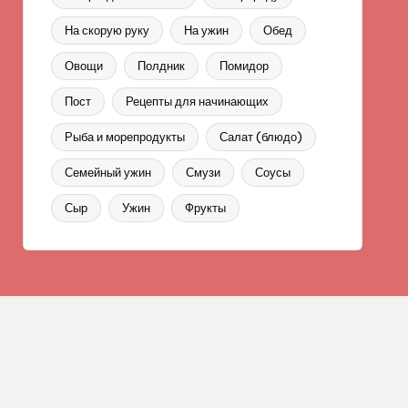
На скорую руку
На ужин
Обед
Овощи
Полдник
Помидор
Пост
Рецепты для начинающих
Рыба и морепродукты
Салат (блюдо)
Семейный ужин
Смузи
Соусы
Сыр
Ужин
Фрукты