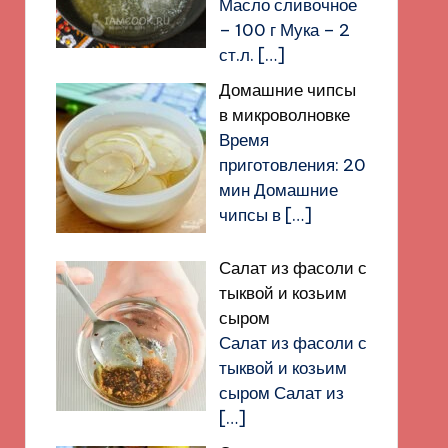
Масло сливочное
– 100 г Мука – 2
ст.л.
[…]
Домашние чипсы
в микроволновке
Время
приготовления: 20
мин Домашние
чипсы в
[…]
Салат из фасоли с
тыквой и козьим
сыром
Салат из фасоли с
тыквой и козьим
сыром Салат из
[…]