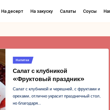
На десерт
На закуску
Салаты
Соусы
На
Опубликовано
Напитки
в
Салат с клубникой
«Фруктовый праздник»
Салат с клубникой и черешней, с фруктами и
орехами, отлично украсит праздничный стол,
но благодаря…