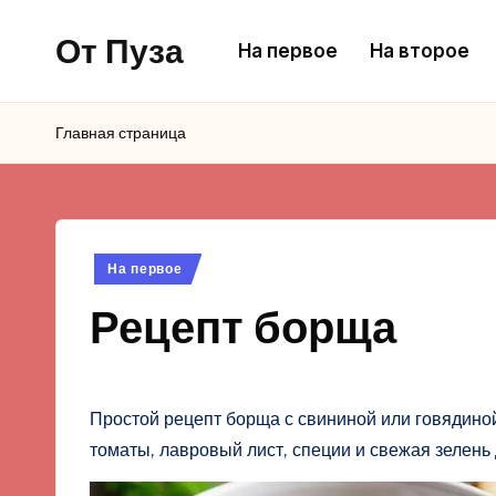
От Пуза
На первое
На второе
Перейти
к
Ну
содержимому
очень
Главная страница
вкусные
кулинарные
рецепты!
Опубликовано
На первое
в
Рецепт борща
Простой рецепт борща с свининой или говядиной: 
томаты, лавровый лист, специи и свежая зелень