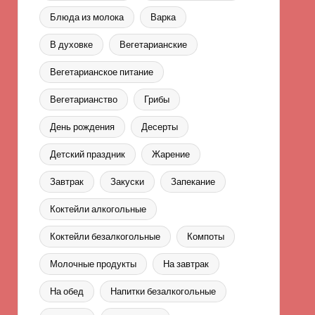
Блюда из молока
Варка
В духовке
Вегетарианские
Вегетарианское питание
Вегетарианство
Грибы
День рождения
Десерты
Детский праздник
Жарение
Завтрак
Закуски
Запекание
Коктейли алкогольные
Коктейли безалкогольные
Компоты
Молочные продукты
На завтрак
На обед
Напитки безалкогольные