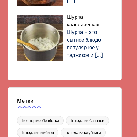
[…]
Шурпа
классическая
Шурпа – это
сытное блюдо,
популярное у
таджиков и
[…]
Метки
Без термообработки
Блюда из бананов
Блюда из имбиря
Блюда из клубники