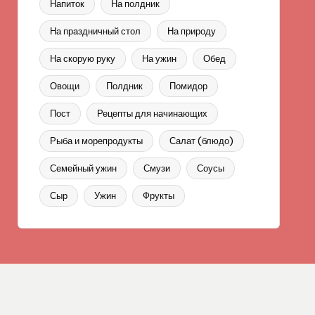
Напиток
На полдник
На праздничный стол
На природу
На скорую руку
На ужин
Обед
Овощи
Полдник
Помидор
Пост
Рецепты для начинающих
Рыба и морепродукты
Салат (блюдо)
Семейный ужин
Смузи
Соусы
Сыр
Ужин
Фрукты